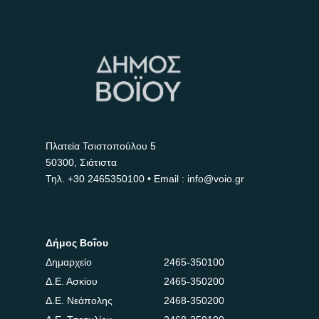
Πλατεία Τσιστοπούλου 5
50300, Σιάτιστα
Τηλ.
+30 2465350100
• Email : info@voio.gr
Δήμος Βοΐου
Δημαρχείο
2465-350100
Δ.Ε. Ασκίου
2465-350200
Δ.Ε. Νεάπολης
2468-350200