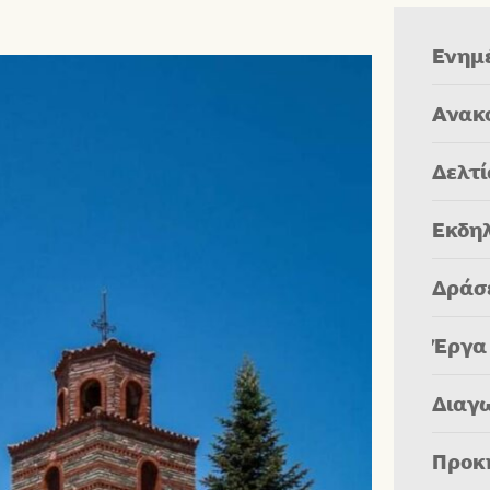
Ενημ
Ανακ
Δελτ
Εκδη
Δράσ
Έργα
Διαγ
Προκ