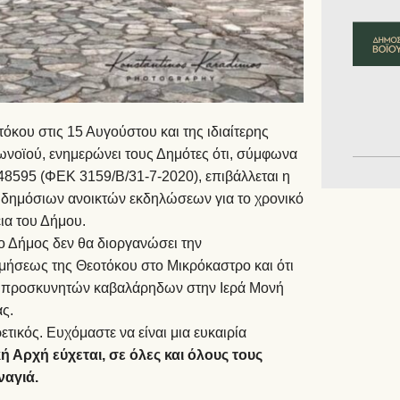
κου στις 15 Αυγούστου και της ιδιαίτερης
ωνοϊού, ενημερώνει τους Δημότες ότι, σύμφωνα
48595 (ΦΕΚ 3159/Β/31-7-2020), επιβάλλεται η
δημόσιων ανοικτών εκδηλώσεων για το χρονικό
ια του Δήμου.
, ο Δήμος δεν θα διοργανώσει την
ήσεως της Θεοτόκου στο Μικρόκαστρο και ότι
ων προσκυνητών καβαλάρηδων στην Ιερά Μονή
ς.
τικός. Ευχόμαστε να είναι μια ευκαιρία
ή Αρχή εύχεται, σε όλες και όλους τους
ναγιά.