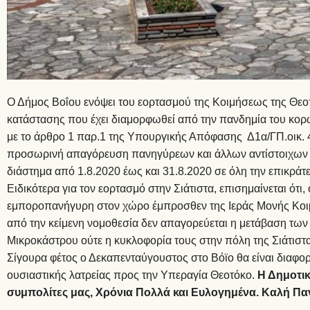
Ο Δήμος Βοΐου ενόψει του εορτασμού της Κοιμήσεως της Θεοτό
κατάστασης που έχει διαμορφωθεί από την πανδημία του κορ
με το άρθρο 1 παρ.1 της Υπουργικής Απόφασης Δ1α/ΓΠ.οικ. 
προσωρινή απαγόρευση πανηγύρεων και άλλων αντίστοιχων 
διάστημα από 1.8.2020 έως και 31.8.2020 σε όλη την επικράτε
Ειδικότερα για τον εορτασμό στην Σιάτιστα, επισημαίνεται ότι
εμποροπανήγυρη στον χώρο έμπροσθεν της Ιεράς Μονής Κοιμ
από την κείμενη νομοθεσία δεν απαγορεύεται η μετάβαση τ
Μικροκάστρου ούτε η κυκλοφορία τους στην πόλη της Σιάτιστα
Σίγουρα φέτος ο Δεκαπενταύγουστος στο Βόϊο θα είναι διαφορε
ουσιαστικής λατρείας προς την Υπεραγία Θεοτόκο.
Η Δημοτικ
συμπολίτες μας, Χρόνια Πολλά και Ευλογημένα. Καλή Πα