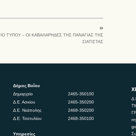
ΙΟ ΤΥΠΟΥ – ΟΙ ΚΑΒΑΛΑΡΗΔΕΣ ΤΗΣ ΠΑΝΑΓΙΑΣ ΤΗΣ
ΣΙΑΤΙΣΤΑΣ
Δήμος Βοΐου
Χ
Δημαρχείο
2465-350100
Δ.
Δ.Ε. Ασκίου
2465-350200
Τ
Δ.Ε. Νεάπολης
2468-350200
Γ
Δ.Ε. Τσοτυλίου
2468-350100
m
go
Συ
Υπηρεσίες