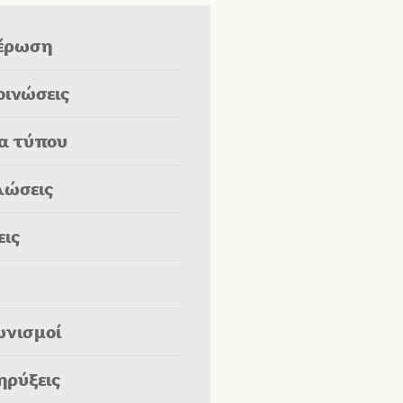
έρωση
οινώσεις
ία τύπου
λώσεις
εις
ωνισμοί
ηρύξεις