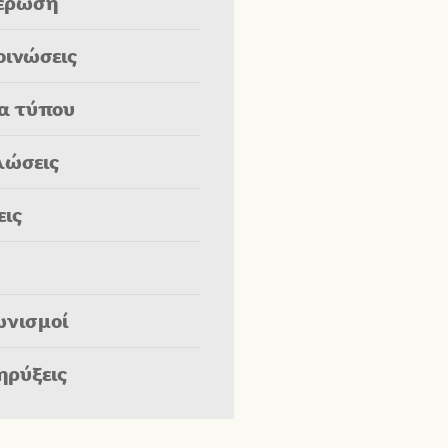
έρωση
οινώσεις
ία τύπου
λώσεις
εις
ωνισμοί
ηρύξεις