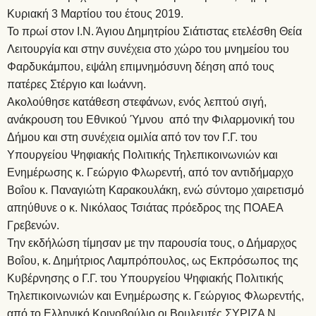
Κυριακή 3 Μαρτίου του έτους 2019.
Το πρωί στον Ι.Ν. Άγιου Δημητρίου Σιάτιστας ετελέσθη Θεία
Λειτουργία και στην συνέχεια στο χώρο του μνημείου του
Φαρδυκάμπου, εψάλη επιμνημόσυνη δέηση από τους
πατέρες Στέργιο και Ιωάννη.
Ακολούθησε κατάθεση στεφάνων, ενός λεπτού σιγή,
ανάκρουση του Εθνικού Ύμνου από την Φιλαρμονική του
Δήμου και στη συνέχεια ομιλία από τον τον Γ.Γ. του
Υπουργείου Ψηφιακής Πολιτικής Τηλεπικοινωνιών και
Ενημέρωσης κ. Γεώργιο Φλωρεντή, από τον αντιδήμαρχο
Βοΐου κ. Παναγιώτη Καρακουλάκη, ενώ σύντομο χαιρετισμό
απηύθυνε ο κ. Νικόλαος Τσιάτας πρόεδρος της ΠΟΑΕΑ
Γρεβενών.
Την εκδήλώση τίμησαν με την παρουσία τους, ο Δήμαρχος
Βοΐου, κ. Δημήτριος Λαμπρόπουλος, ως Εκπρόσωπος της
Κυβέρνησης ο Γ.Γ. του Υπουργείου Ψηφιακής Πολιτικής
Τηλεπικοινωνιών και Ενημέρωσης κ. Γεώργιος Φλωρεντής,
από το Ελληνικό Κοινοβούλιο οι Βουλευτές ΣΥΡΙΖΑ Ν.