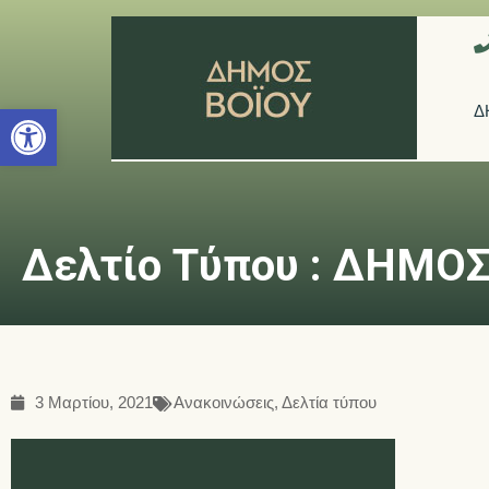
Ανοίξτε τη γραμμή εργαλείων
Δ
Δελτίο Τύπου : ΔΗΜΟ
3 Μαρτίου, 2021
Ανακοινώσεις
,
Δελτία τύπου