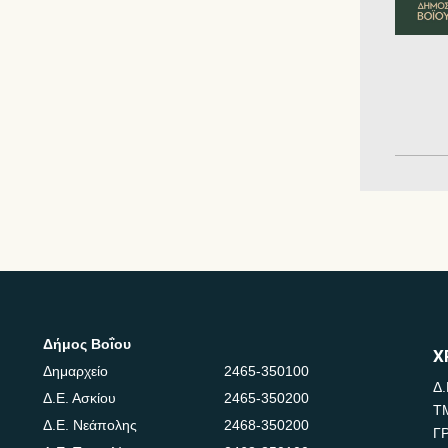
Δήμος Βοΐου
Χ
Δημαρχείο
2465-350100
Δ.
Δ.Ε. Ασκίου
2465-350200
Τ
Δ.Ε. Νεάπολης
2468-350200
Γ