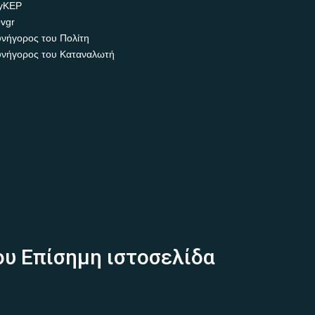
yKEP
vgr
νήγορος του Πολίτη
νήγορος του Καταναλωτή
ου Επίσημη ιστοσελίδα