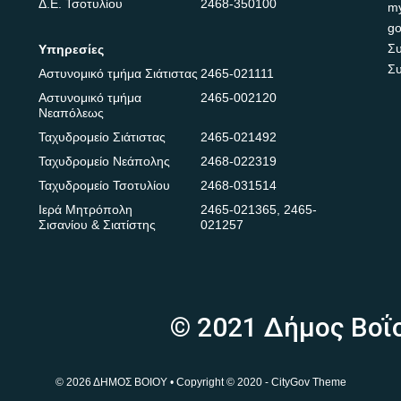
Δ.Ε. Τσοτυλίου
2468-350100
m
go
Συ
Υπηρεσίες
Συ
Αστυνομικό τμήμα Σιάτιστας
2465-021111
Αστυνομικό τμήμα
2465-002120
Νεαπόλεως
Ταχυδρομείο Σιάτιστας
2465-021492
Ταχυδρομείο Νεάπολης
2468-022319
Ταχυδρομείο Τσοτυλίου
2468-031514
Ιερά Μητρόπολη
2465-021365
,
2465-
Σισανίου & Σιατίστης
021257
© 2021 Δήμος Βοΐ
© 2026 ΔΗΜΟΣ ΒΟΙΟΥ • Copyright © 2020 - CityGov Theme