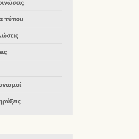
οινώσεις
ία τύπου
λώσεις
εις
ωνισμοί
ηρύξεις