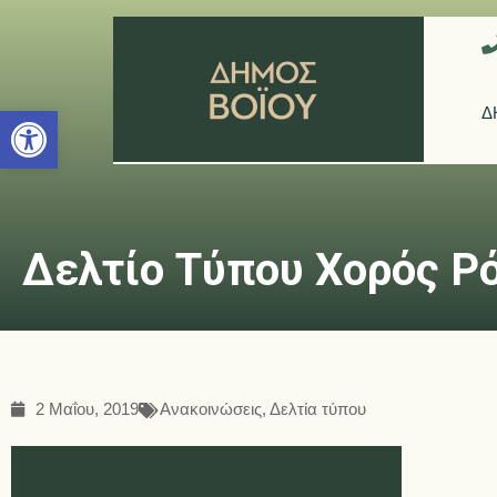
Ανοίξτε τη γραμμή εργαλείων
Δ
Δελτίο Τύπου Χορός Ρ
2 Μαΐου, 2019
Ανακοινώσεις
,
Δελτία τύπου