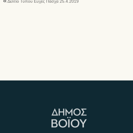
Δελτίο Τύπου Ευχές Πάσχα 25.4.2019