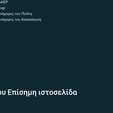
yKEP
vgr
νήγορος του Πολίτη
νήγορος του Καταναλωτή
ου Επίσημη ιστοσελίδα