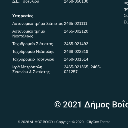
Δ.Ε. Τσοτυλίου
2468-350100
m
go
Συ
Υπηρεσίες
Συ
Αστυνομικό τμήμα Σιάτιστας
2465-021111
Αστυνομικό τμήμα
2465-002120
Νεαπόλεως
Ταχυδρομείο Σιάτιστας
2465-021492
Ταχυδρομείο Νεάπολης
2468-022319
Ταχυδρομείο Τσοτυλίου
2468-031514
Ιερά Μητρόπολη
2465-021365
,
2465-
Σισανίου & Σιατίστης
021257
© 2021 Δήμος Βοΐ
© 2026 ΔΗΜΟΣ ΒΟΙΟΥ • Copyright © 2020 - CityGov Theme