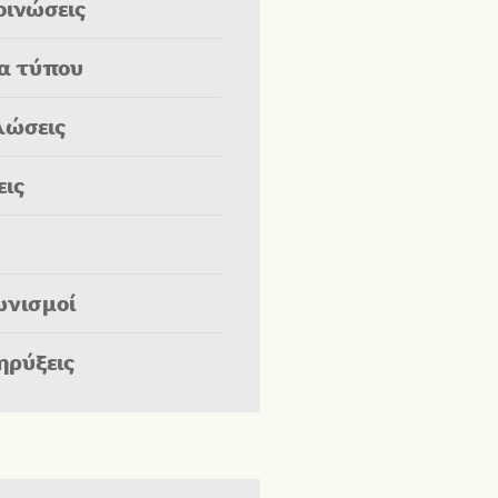
οινώσεις
ία τύπου
λώσεις
εις
ωνισμοί
ηρύξεις