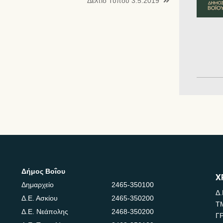
Δελτίο Τύπου 3.5.2019
Δήμος Βοΐου
Χ
Δημαρχείο
2465-350100
Δ.
Δ.Ε. Ασκίου
2465-350200
Τ
Δ.Ε. Νεάπολης
2468-350200
Γ