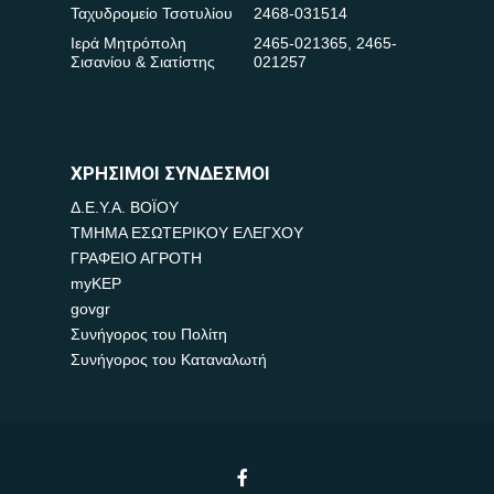
Ταχυδρομείο Τσοτυλίου
2468-031514
Ιερά Μητρόπολη
2465-021365
,
2465-
Σισανίου & Σιατίστης
021257
ΧΡΗΣΙΜΟΙ ΣΥΝΔΕΣΜΟΙ
Δ.Ε.Υ.Α. ΒΟΪΟΥ
ΤΜΗΜΑ ΕΣΩΤΕΡΙΚΟΥ ΕΛΕΓΧΟΥ
ΓΡΑΦΕΙΟ ΑΓΡΟΤΗ
myKEP
govgr
Συνήγορος του Πολίτη
Συνήγορος του Καταναλωτή