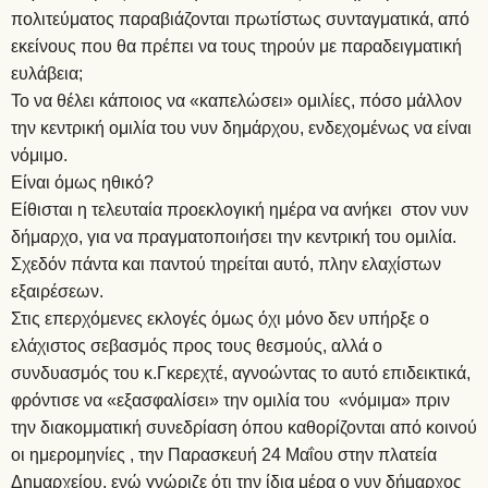
πολιτεύματος παραβιάζονται πρωτίστως συνταγματικά, από
εκείνους που θα πρέπει να τους τηρούν με παραδειγματική
ευλάβεια;
Το να θέλει κάποιος να «καπελώσει» ομιλίες, πόσο μάλλον
την κεντρική ομιλία του νυν δημάρχου, ενδεχομένως να είναι
νόμιμο.
Είναι όμως ηθικό?
Είθισται η τελευταία προεκλογική ημέρα να ανήκει στον νυν
δήμαρχο, για να πραγματοποιήσει την κεντρική του ομιλία.
Σχεδόν πάντα και παντού τηρείται αυτό, πλην ελαχίστων
εξαιρέσεων.
Στις επερχόμενες εκλογές όμως όχι μόνο δεν υπήρξε ο
ελάχιστος σεβασμός προς τους θεσμούς, αλλά ο
συνδυασμός του κ.Γκερεχτέ, αγνοώντας το αυτό επιδεικτικά,
φρόντισε να «εξασφαλίσει» την ομιλία του «νόμιμα» πριν
την διακομματική συνεδρίαση όπου καθορίζονται από κοινού
οι ημερομηνίες , την Παρασκευή 24 Μαΐου στην πλατεία
Δημαρχείου, ενώ γνώριζε ότι την ίδια μέρα ο νυν δήμαρχος