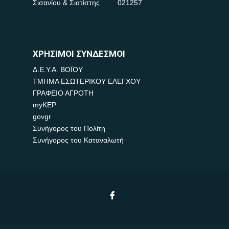
Σισανίου & Σιατίστης
021257
ΧΡΗΣΙΜΟΙ ΣΥΝΔΕΣΜΟΙ
Δ.Ε.Υ.Α. ΒΟΪΟΥ
ΤΜΗΜΑ ΕΣΩΤΕΡΙΚΟΥ ΕΛΕΓΧΟΥ
ΓΡΑΦΕΙΟ ΑΓΡΟΤΗ
myKEP
govgr
Συνήγορος του Πολίτη
Συνήγορος του Καταναλωτή