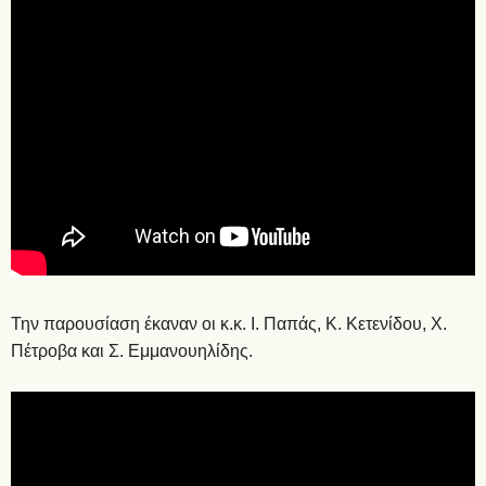
Την παρουσίαση έκαναν οι κ.κ. Ι. Παπάς, Κ. Κετενίδου, Χ.
Πέτροβα και Σ. Εμμανουηλίδης.