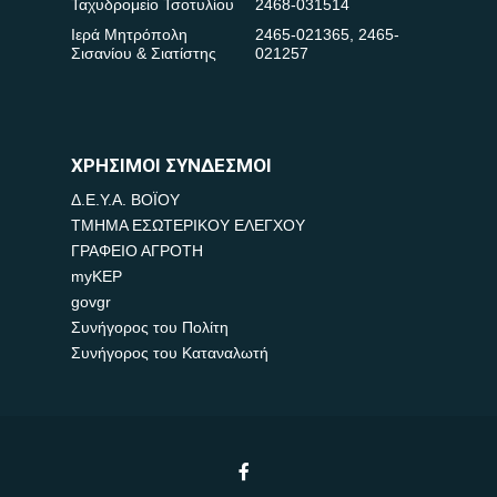
Ταχυδρομείο Τσοτυλίου
2468-031514
Ιερά Μητρόπολη
2465-021365
,
2465-
Σισανίου & Σιατίστης
021257
ΧΡΗΣΙΜΟΙ ΣΥΝΔΕΣΜΟΙ
Δ.Ε.Υ.Α. ΒΟΪΟΥ
ΤΜΗΜΑ ΕΣΩΤΕΡΙΚΟΥ ΕΛΕΓΧΟΥ
ΓΡΑΦΕΙΟ ΑΓΡΟΤΗ
myKEP
govgr
Συνήγορος του Πολίτη
Συνήγορος του Καταναλωτή