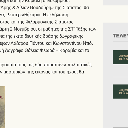
ρι και την Κυριακή 6 Νοεμβρίου.
«Άρης & Λίλιαν Βουδούρη» της Σιάτιστας, θα
ηνες, λευτερωθήκαμι». H εκδήλωση
στας και της Φιλαρμονικής Σιάτιστας.
άρτη 2 Νοεμβρίου, οι μαθητές της ΣΤ’ Τάξης των
ΤΕΛΕ
ια της εκπαιδευτικής δράσης ζωγραφικής
άφων Λάζαρου Πάντου και Κωνσταντίνου Ντιό.
τινή ζωγράφο Θάλεια Φλωρά – Καραβία και το
αρουσία τους, τις δύο παραπάνω πολιτιστικές
ν μαρτυριών, της εικόνας και του ήχου, θα
.