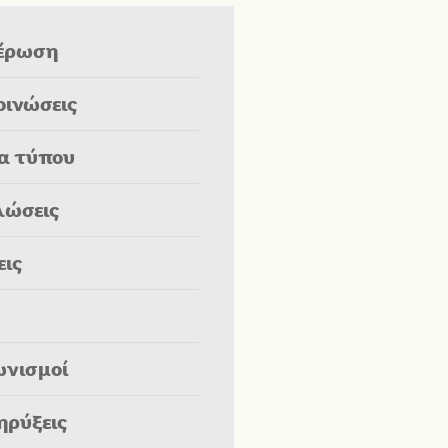
έρωση
οινώσεις
ία τύπου
λώσεις
εις
ωνισμοί
ηρύξεις