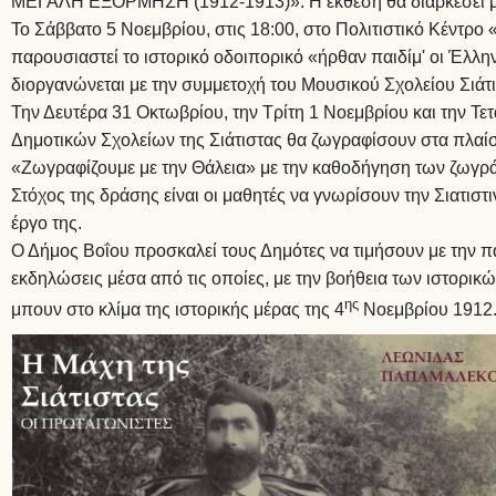
ΜΕΓΑΛΗ ΕΞΟΡΜΗΣΗ (1912-1913)». Η έκθεση θα διαρκέσει μέχ
Το Σάββατο 5 Νοεμβρίου, στις 18:00, στο Πολιτιστικό Κέντρο 
παρουσιαστεί το ιστορικό οδοιπορικό «ήρθαν παιδίμ' οι Έλλ
διοργανώνεται με την συμμετοχή του Μουσικού Σχολείου Σιάτι
Την Δευτέρα 31 Οκτωβρίου, την Τρίτη 1 Νοεμβρίου και την Τετ
Δημοτικών Σχολείων της Σιάτιστας θα ζωγραφίσουν στα πλαίσ
«Ζωγραφίζουμε με την Θάλεια» με την καθοδήγηση των ζωγρ
Στόχος της δράσης είναι οι μαθητές να γνωρίσουν την Σιατισ
έργο της.
Ο Δήμος Βοΐου προσκαλεί τους Δημότες να τιμήσουν με την π
εκδηλώσεις μέσα από τις οποίες, με την βοήθεια των ιστορικώ
ης
μπουν στο κλίμα της ιστορικής μέρας της 4
Νοεμβρίου 1912