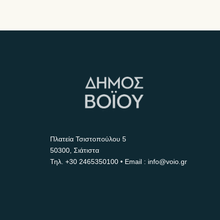
Πλατεία Τσιστοπούλου 5
50300, Σιάτιστα
Τηλ.
+30 2465350100
• Email : info@voio.gr