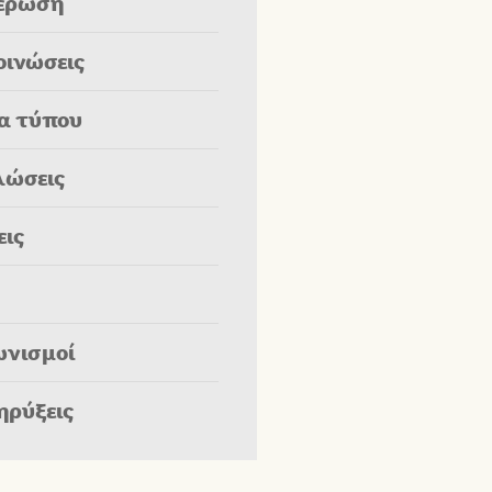
έρωση
οινώσεις
ία τύπου
λώσεις
εις
ωνισμοί
ηρύξεις