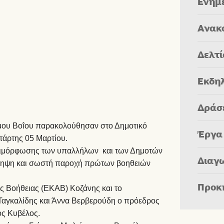
Ενημ
Ανακ
Δελτ
Εκδη
Δράσ
ήμου Βοΐου παρακολούθησαν στο Δημοτικό
Έργα
τάρτης 05 Μαρτίου.
επιμόρφωσης των υπαλλήλων και των Δημοτών
Διαγ
ρόληψη και σωστή παροχή πρώτων βοηθειών
Προκ
ς Βοήθειας (ΕKAB) Κοζάνης και το
Ταγκαλίδης και Άννα Βερβερούδη ο πρόεδρος
ος Κυβέλος.