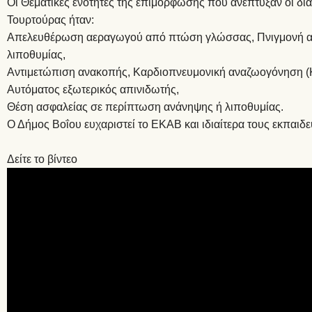
Οι Θεματικές ενότητες της επιμόρφωσης που ανέπτυξαν οι δ
Τουρτούρας ήταν:
Απελευθέρωση αεραγωγού από πτώση γλώσσας, Πνιγμονή απ
λιποθυμίας,
Αντιμετώπιση ανακοπής, Καρδιοπνευμονική αναζωογόνηση 
Αυτόματος εξωτερικός απινιδωτής,
Θέση ασφαλείας σε περίπτωση ανάνηψης ή λιποθυμίας.
Ο Δήμος Βοΐου ευχαριστεί το ΕΚΑΒ και ιδιαίτερα τους εκπαιδ
Δείτε το βίντεο