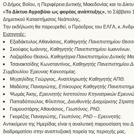
Ο Δήμος Βοΐου, η Περιφέρεια Δυτικής Μακεδονίας και το Δίκ
«
Το Δίκτυο Αγροβόιο ως φορέας ανάπτυξης»,
το Σάββατο 1
Δημοτικού Καταστήματος Νεάπολης.
Την εκδήλωση θα παρευρεθεί, ο Πρόεδρος του ΕΛΓΑ, κ. Ανδρ
Εισηγητές:
Εξαδάκτυλος Αθανάσιος,
Καθηγητής Πανεπιστημίου Θεσσα
Σκούφος Ιωάννης,
Καθηγητής Πανεπιστημίου Ιωαννίνων
.
Λαζαρίδου Θεανώ,
Καθηγήτρια Πανεπιστημίου Δυτικής Μα
Τσανακτσίδης Κωνσταντίνος,
Καθηγητής Πανεπιστημίου Δ
Συμβουλίου Έρευνας Καινοτομίας.
Μιχαηλίδης Γεώργιος,
Αναπληρωτής Καθηγητής ΑΠΘ.
Μαδέσης Παναγιώτης,
Επίκουρος Καθηγητής Πανεπιστημ
Ψωμάς Άκης,
Ερευνητής Ινστιτούτου Κτηνιατρικών Ερευνώ
Παπαδόπουλος Φίλιππος,
Διευθυντής Διαχείρισης Στρατ
Γιαμουστάρης Αθανάσιος,
Γεωπόνος,
PhD.
Γκορέζης Παναγιώτης,
Γεωπόνος,
PhD – Ερευνητής.
Αντικείμενο της Ημερίδας είναι η αναλυτική παρουσίαση του 
διαδραματίσει στην αναπτυξιακή πορεία της περιοχής μας.