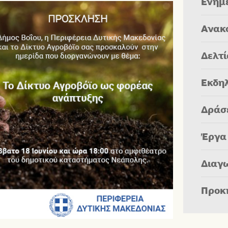
Ενημ
Ανακ
Δελτ
Εκδη
Δράσ
Έργα
Διαγ
Προκ