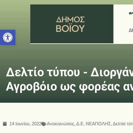
Ανοίξτε τη γραμμή εργαλείων
Δ
Δελτίο τύπου - Διοργά
Αγροβόιο ως φορέας α
14 Ιουνίου, 2022
Ανακοινώσεις
,
Δ.Ε. ΝΕΑΠΟΛΗΣ
,
Δελτία τύ