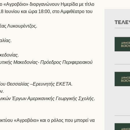
τυο «Αγροβόιο» διοργανώνουν Ημερίδα με τίτλο
8 Ιουνίου και ώρα 18:00, στο Αμφιθέατρο του
ΤΕΛΕ
έας Λυκουρέντζος.
λίας.
κεδονίας.
υτικής Μακεδονίας- Πρόεδρος Περιφερειακού
ίου Θεσσαλίας –Ερευνητής ΕΚΕΤΑ.
ν.
ηγικών Έργων Αμερικανικής Γεωργικής Σχολής
.
Δικτύου «Αγροβόιο» και ο ρόλος που μπορεί να