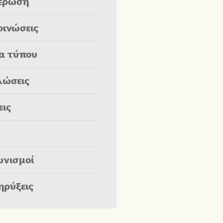
έρωση
οινώσεις
ία τύπου
λώσεις
εις
ωνισμοί
ηρύξεις