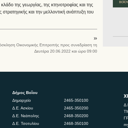
λάδο της γεωργίας, της κτηνοτροφίας και της
ς στρατηγικής και την μελλοντική ανάπτυξη του
όσκληση Οικονομικής Επιτροπής προς συνεδρίαση τη
Δευτέρα 20.06.2022 και ώρα 09:00
Δήμος Βοΐου
Χ
Δημαρχείο
2465-350100
Δ.
Δ.Ε. Ασκίου
2465-350200
Τ
Δ.Ε. Νεάπολης
2468-350200
Γ
Δ.Ε. Τσοτυλίου
2468-350100
m