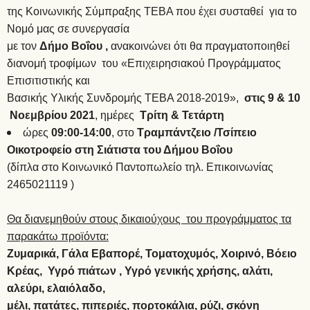
της Κοινωνικής Σύμπραξης ΤΕΒΑ που έχει συσταθεί για το
Νομό μας σε συνεργασία
με τον
Δήμο Βοΐου
,
ανακοινώνει ότι θα πραγματοποιηθεί
διανομή τροφίμων του «Επιχειρησιακού Προγράμματος
Επισιτιστικής και
Βασικής Υλικής Συνδρομής ΤΕΒΑ 2018-2019»,
στις 9 & 10
Νοεμβρίου 2021
, ημέρες
Τρίτη & Τετάρτη
ώρες
09:00-14:00
, στο
Τραμπάντζειο /Τσίπειο
Οικοτροφείο στη Σιάτιστα του Δήμου Βοΐου
(δίπλα στο Κοινωνικό Παντοπωλείο τηλ. Επικοινωνίας
2465021119 )
Θα διανεμηθούν στους δικαιούχους του προγράμματος τα
παρακάτω προϊόντα:
Ζυμαρικά, Γάλα Εβαπορέ, Τοματοχυμός, Χοιρινό, Βόειο
Κρέας, Υγρό πιάτων , Υγρό γενικής χρήσης, αλάτι,
αλεύρι, ελαιόλαδο,
μέλι, πατάτες, πιπεριές, πορτοκάλια, ρύζι, σκόνη