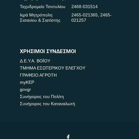
Ταχυδρομείο Τσοτυλίου
2468-031514
Ιερά Μητρόπολη
2465-021365
,
2465-
Σισανίου & Σιατίστης
021257
ΧΡΗΣΙΜΟΙ ΣΥΝΔΕΣΜΟΙ
Δ.Ε.Υ.Α. ΒΟΪΟΥ
ΤΜΗΜΑ ΕΣΩΤΕΡΙΚΟΥ ΕΛΕΓΧΟΥ
ΓΡΑΦΕΙΟ ΑΓΡΟΤΗ
myKEP
govgr
Συνήγορος του Πολίτη
Συνήγορος του Καταναλωτή