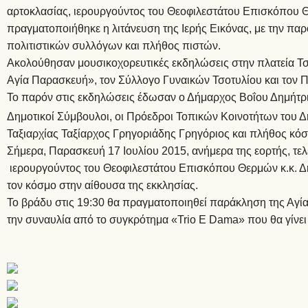
αρτοκλασίας, ιερουργούντος του Θεοφιλεστάτου Επισκόπου Θε
πραγματοποιήθηκε η λιτάνευση της Ιερής Εικόνας, με την πα
πολιτιστικών συλλόγων και πλήθος πιστών.
Ακολούθησαν μουσικοχορευτικές εκδηλώσεις στην πλατεία Τ
Αγία Παρασκευή», τον Σύλλογο Γυναικών Τσοτυλίου και τον 
Το παρόν στις εκδηλώσεις έδωσαν ο Δήμαρχος Βοΐου Δημήτρι
Δημοτικοί Σύμβουλοι, οι Πρόεδροι Τοπικών Κοινοτήτων του Δή
Ταξιαρχίας Ταξίαρχος Γρηγοριάδης Γρηγόριος και πλήθος κό
Σήμερα, Παρασκευή 17 Ιουλίου 2015, ανήμερα της εορτής, τελ
ιερουργούντος του Θεοφιλεστάτου Επισκόπου Θερμών κ.κ. Δη
τον κόσμο στην αίθουσα της εκκλησίας.
Το βράδυ στις 19:30 θα πραγματοποιηθεί παράκληση της Αγί
την συναυλία από το συγκρότημα «Trio E Dama» που θα γίνει 