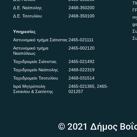
Τ
Δ.Ε. Νεάπολης
2468-350200
Γ
Δ.Ε. Τσοτυλίου
2468-350100
m
go
Συ
Υπηρεσίες
Συ
Αστυνομικό τμήμα Σιάτιστας
2465-021111
Αστυνομικό τμήμα
2465-002120
Νεαπόλεως
Ταχυδρομείο Σιάτιστας
2465-021492
Ταχυδρομείο Νεάπολης
2468-022319
Ταχυδρομείο Τσοτυλίου
2468-031514
Ιερά Μητρόπολη
2465-021365
,
2465-
Σισανίου & Σιατίστης
021257
© 2021 Δήμος Βοΐ