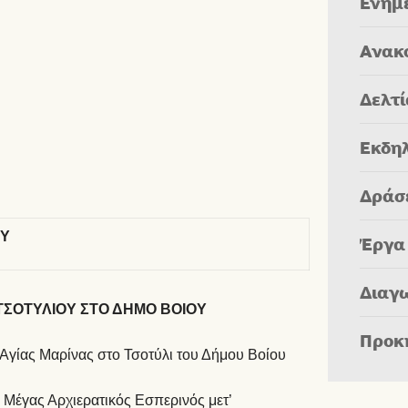
Ενημ
Ανακ
Δελτ
Εκδη
Δράσ
ΟΥ
Έργα
Διαγ
ΤΣΟΤΥΛΙΟΥ ΣΤΟ ΔΗΜΟ ΒΟΙΟΥ
Προκ
Αγίας Μαρίνας στο Τσοτύλι του Δήμου Βοίου
 Μέγας Αρχιερατικός Εσπερινός μετ’