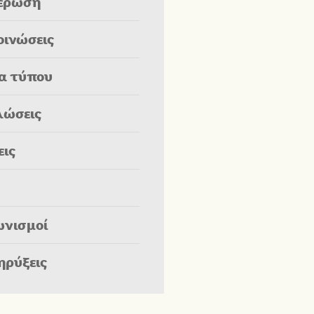
έρωση
οινώσεις
ία τύπου
λώσεις
εις
ωνισμοί
ηρύξεις