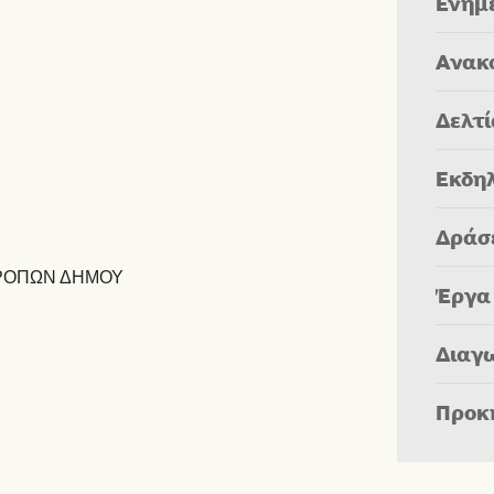
Ενημ
Ανακ
Δελτ
Εκδη
Δράσ
ΤΡΟΠΩΝ ΔΗΜΟΥ
Έργα
Διαγ
Προκ