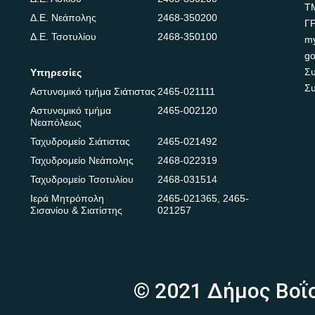
Τ
Δ.Ε. Νεάπολης
2468-350200
Γ
Δ.Ε. Τσοτυλίου
2468-350100
m
go
Συ
Υπηρεσίες
Συ
Αστυνομικό τμήμα Σιάτιστας
2465-021111
Αστυνομικό τμήμα
2465-002120
Νεαπόλεως
Ταχυδρομείο Σιάτιστας
2465-021492
Ταχυδρομείο Νεάπολης
2468-022319
Ταχυδρομείο Τσοτυλίου
2468-031514
Ιερά Μητρόπολη
2465-021365
,
2465-
Σισανίου & Σιατίστης
021257
© 2021 Δήμος Βοΐ