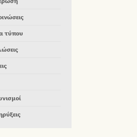
έρωση
οινώσεις
ία τύπου
λώσεις
εις
ωνισμοί
ηρύξεις