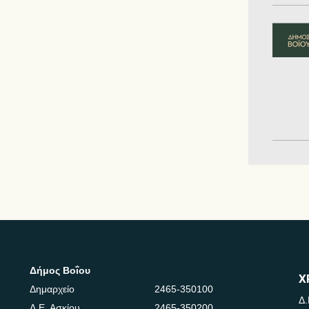
Δήμος Βοΐου
Χ
Δημαρχείο
2465-350100
Δ.
Δ.Ε. Ασκίου
2465-350200