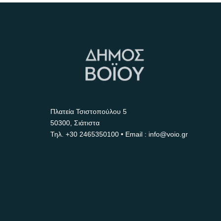
Πλατεία Τσιστοπούλου 5
50300, Σιάτιστα
Τηλ.
+30 2465350100
• Email : info@voio.gr