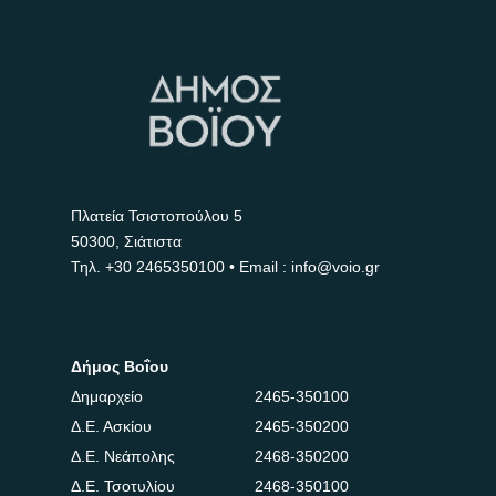
Πλατεία Τσιστοπούλου 5
50300, Σιάτιστα
Τηλ.
+30 2465350100
• Email : info@voio.gr
Δήμος Βοΐου
Δημαρχείο
2465-350100
Δ.Ε. Ασκίου
2465-350200
Δ.Ε. Νεάπολης
2468-350200
Δ.Ε. Τσοτυλίου
2468-350100