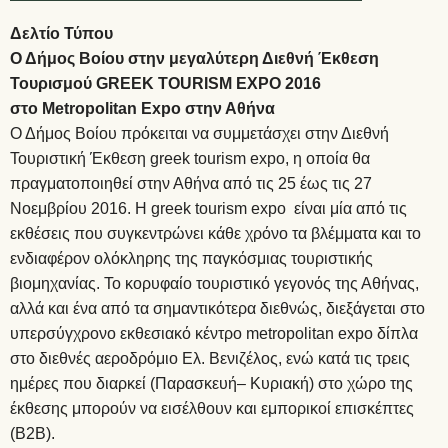
Δελτίο Τύπου
Ο Δήμος Βοίου στην μεγαλύτερη Διεθνή Έκθεση
Τουρισμού
GREEK
TOURISM
EXPO
2016
στο
Metropolitan
Expo
στην Αθήνα
Ο Δήμος Βοίου πρόκειται να συμμετάσχει στην Διεθνή
Τουριστική Έκθεση greek tourism expo, η οποία θα
πραγματοποιηθεί στην Αθήνα από τις 25 έως τις 27
Νοεμβρίου 2016. H greek tourism expo είναι μία από τις
εκθέσεις που συγκεντρώνει κάθε χρόνο τα βλέμματα και το
ενδιαφέρον ολόκληρης της παγκόσμιας τουριστικής
βιομηχανίας. Το κορυφαίο τουριστικό γεγονός της Αθήνας,
αλλά και ένα από τα σημαντικότερα διεθνώς, διεξάγεται στο
υπερσύγχρονο εκθεσιακό κέντρο metropolitan expo δίπλα
στο διεθνές αεροδρόμιο Ελ. Βενιζέλος, ενώ κατά τις τρεις
ημέρες που διαρκεί (Παρασκευή– Κυριακή) στο χώρο της
έκθεσης μπορούν να εισέλθουν και εμπορικοί επισκέπτες
(Β2Β).