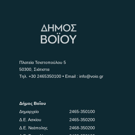
Πλατεία Τσιστοπούλου 5
50300, Σιάτιστα
Τηλ.
+30 2465350100
• Email : info@voio.gr
Δήμος Βοΐου
Δημαρχείο
2465-350100
Δ.Ε. Ασκίου
2465-350200
Δ.Ε. Νεάπολης
2468-350200