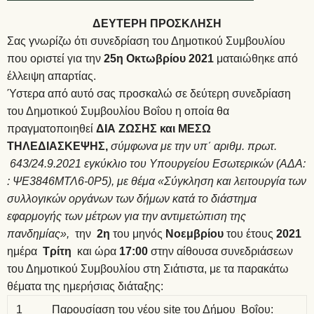
ΔΕΥΤΕΡΗ ΠΡΟΣΚΛΗΣΗ
Σας γνωρίζω ότι συνεδρίαση του Δημοτικού Συμβουλίου
που οριστεί για την
25η Οκτωβρίου 2021
ματαιώθηκε από
έλλειψη απαρτίας.
Ύστερα από αυτό σας προσκαλώ σε δεύτερη συνεδρίαση
του Δημοτικού Συμβουλίου Βοΐου η οποία θα
πραγματοποιηθεί
ΔΙΑ ΖΩΣΗΣ και ΜΕΣΩ
ΤΗΛΕΔΙΑΣΚΕΨΗΣ,
σύμφωνα με την υπ΄ αριθμ. πρωτ.
643/24.9.2021 εγκύκλιο του Υπουργείου Εσωτερικών (ΑΔΑ:
: ΨΕ3846ΜΤΛ6-0Ρ5), με θέμα «Σύγκληση και λειτουργία των
συλλογικών οργάνων των δήμων κατά το διάστημα
εφαρμογής των μέτρων για την αντιμετώπιση της
πανδημίας»,
την
2η
του μηνός
Νοεμβρίου
του έτους
2021
ημέρα
Τρίτη
και ώρα
17:00
στην αίθουσα συνεδριάσεων
του Δημοτικού Συμβουλίου στη Σιάτιστα, με τα παρακάτω
θέματα της ημερήσιας διάταξης:
1
Παρουσίαση του νέου site του Δήμου Βοΐου: