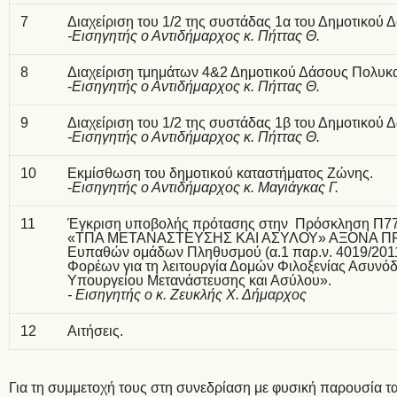
7
Διαχείριση του 1/2 της συστάδας 1α του Δημοτικού Δ
-Εισηγητής ο Αντιδήμαρχος κ. Πήττας Θ.
8
Διαχείριση τμημάτων 4&2 Δημοτικού Δάσους Πολυκα
-
Εισηγητής ο Αντιδήμαρχος κ. Πήττας Θ.
9
Διαχείριση του 1/2 της συστάδας 1β του Δημοτικού Δ
-Εισηγητής ο Αντιδήμαρχος κ. Πήττας Θ.
10
Εκμίσθωση του δημοτικού καταστήματος Ζώνης.
-
Εισηγητής ο Αντιδήμαρχος κ. Μαγιάγκας Γ.
11
Έγκριση υποβολής πρότασης στην Πρόσκληση Π77
«ΤΠΑ ΜΕΤΑΝΑΣΤΕΥΣΗΣ ΚΑΙ ΑΣΥΛΟΥ» ΑΞΟΝΑ ΠΡ
Ευπαθών ομάδων Πληθυσμού (α.1 παρ.ν. 4019/2011
Φορέων για τη λειτουργία Δομών Φιλοξενίας Ασυνό
Υπουργείου Μετανάστευσης και Ασύλου».
- Εισηγητής ο κ. Ζευκλής Χ. Δήμαρχος
12
Αιτήσεις.
Για τη συμμετοχή τους στη συνεδρίαση με φυσική παρουσία τ