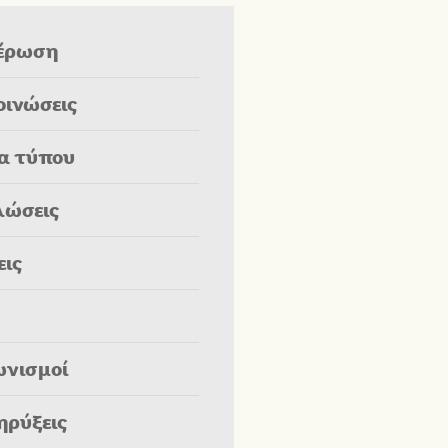
έρωση
οινώσεις
ία τύπου
λώσεις
εις
ωνισμοί
ηρύξεις