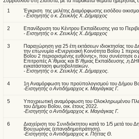
Συμβουλίου στη Σιάτιστα, με τα παρακάτω θέματα ημερήσιας δ
1
Έγκριση της μελέτης Διαμόρφωσης εισόδου οικισμο
- Εισηγητής ο κ. Ζευκλής Χ. Δήμαρχος
2
Επανίδρυση του Κέντρου Εκπαίδευσης για το Περιβάλ
- Εισηγητής ο κ. Ζευκλής Χ. Δήμαρχος
3
Παραχώρηση για 25 έτη εκτάσεων ιδιοκτησίας του Δή
την επωνυμία «Ενεργειακή Κοινότητα Βοΐου 1 περιο
Βοΐου 2 περιορισμένης ευθύνης», που συνέστησε ο 
Επιτροπές Α΄/θμιας και Β΄/θμιας Εκπαίδευσης ,η Δ
εγκατάσταση φωτοβολταïκών.
- Εισηγητής ο κ. Ζευκλής Χ. Δήμαρχος.
4
1η Αναμόρφωση του προϋπολογισμού του Δήμου Βοΐ
-Εισηγητής ο Αντιδήμαρχος κ. Μαγιάγκας Γ.
5
Υποχρεωτική αναμόρφωση του Ολοκληρωμένου Πλαι
του Δήμου Βοΐου, οικ. έτους 2022.
-
Εισηγητής ο Αντιδήμαρχος κ. Μαγιάγκας Γ.
6
Διαχείριση του Συνιδιόκτητου κατά το 1/5 μετά του 
Βουχωρίνας (επαναδημοπράτηση).
-Εισηγητής ο Αντιδήμαρχος κ. Πήττας Θ.