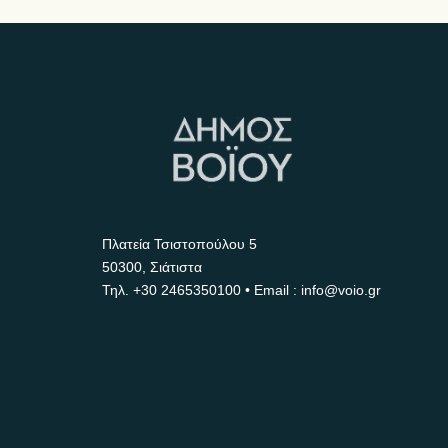
Πλατεία Τσιστοπούλου 5
50300, Σιάτιστα
Τηλ.
+30 2465350100
• Email : info@voio.gr