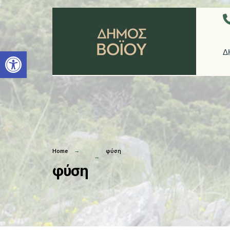
Ανοίξτε τη γραμμή εργαλείων
Δ
Home
φύση
φύση