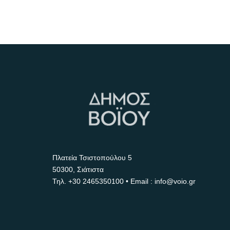
Πλατεία Τσιστοπούλου 5
50300, Σιάτιστα
Τηλ.
+30 2465350100
• Email : info@voio.gr