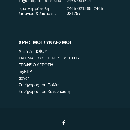
Ταχυδρομείο Τσοτυλίου
2468-031514
Ιερά Μητρόπολη
2465-021365
,
2465-
Σισανίου & Σιατίστης
021257
ΧΡΗΣΙΜΟΙ ΣΥΝΔΕΣΜΟΙ
Δ.Ε.Υ.Α. ΒΟΪΟΥ
ΤΜΗΜΑ ΕΣΩΤΕΡΙΚΟΥ ΕΛΕΓΧΟΥ
ΓΡΑΦΕΙΟ ΑΓΡΟΤΗ
myKEP
govgr
Συνήγορος του Πολίτη
Συνήγορος του Καταναλωτή