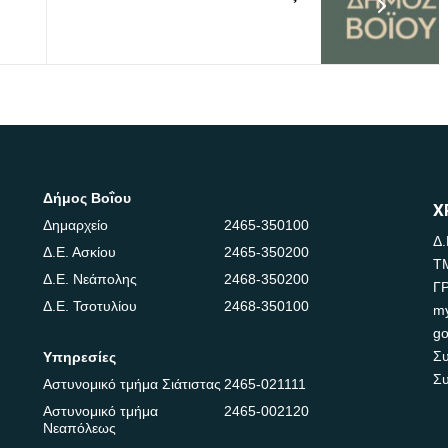
Δήμος Βοΐου
Χ
Δημαρχείο
2465-350100
Δ.
Δ.Ε. Ασκίου
2465-350200
Τ
Δ.Ε. Νεάπολης
2468-350200
Γ
Δ.Ε. Τσοτυλίου
2468-350100
m
go
Συ
Υπηρεσίες
Συ
Αστυνομικό τμήμα Σιάτιστας
2465-021111
Αστυνομικό τμήμα
2465-002120
Νεαπόλεως