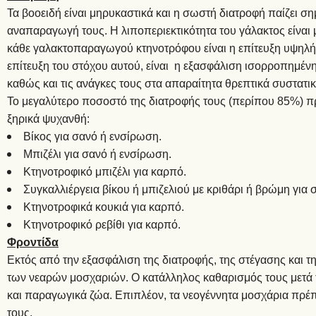
Τα βοοειδή είναι μηρυκαστικά και η σωστή διατροφή παίζει ση
αναπαραγωγή τους. Η λιποπεριεκτικότητα του γάλακτος είναι 
κάθε γαλακτοπαραγωγού κτηνοτρόφου είναι η επίτευξη υψηλής
επίτευξη του στόχου αυτού, είναι η εξασφάλιση ισορροπημένη
καθώς και τις ανάγκες τους στα απαραίτητα θρεπτικά συστατι
Το μεγαλύτερο ποσοστό της διατροφής τους (περίπου 85%) πρ
ξηρικά ψυχανθή:
Βίκος για σανό ή ενσίρωση.
Μπιζέλι για σανό ή ενσίρωση.
Κτηνοτροφικό μπιζέλι για καρπό.
Συγκαλλιέργεια βίκου ή μπιζελιού με κριθάρι ή βρώμη για
Κτηνοτροφικά κουκιά για καρπό.
Κτηνοτροφικό ρεβίθι για καρπό.
Φροντίδα
Εκτός από την εξασφάλιση της διατροφής, της στέγασης και τ
των νεαρών μοσχαριών. Ο κατάλληλος καθαρισμός τους μετά το
και παραγωγικά ζώα. Επιπλέον, τα νεογέννητα μοσχάρια πρέπε
τους.