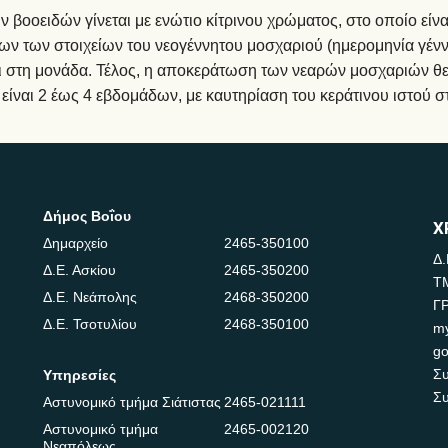
βοοειδών γίνεται με ενώτιο κίτρινου χρώματος, στο οποίο είν
ων των στοιχείων του νεογέννητου μοσχαριού (ημερομηνία γένν
 στη μονάδα. Τέλος, η αποκεράτωση των νεαρών μοσχαριών θεω
είναι 2 έως 4 εβδομάδων, με καυτηρίαση του κεράτινου ιστού σ
Δήμος Βοΐου
Χ
Δημαρχείο
2465-350100
Δ.
Δ.Ε. Ασκίου
2465-350200
Τ
Δ.Ε. Νεάπολης
2468-350200
Γ
Δ.Ε. Τσοτυλίου
2468-350100
m
go
Συ
Υπηρεσίες
Συ
Αστυνομικό τμήμα Σιάτιστας
2465-021111
Αστυνομικό τμήμα
2465-002120
Νεαπόλεως