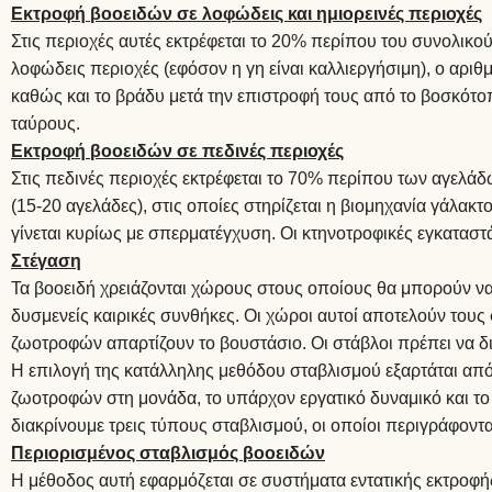
Εκτροφή βοοειδών σε λοφώδεις και ημιορεινές περιοχές
Στις περιοχές αυτές εκτρέφεται το 20% περίπου του συνολικ
λοφώδεις περιοχές (εφόσον η γη είναι καλλιεργήσιμη), ο αριθμ
καθώς και το βράδυ μετά την επιστροφή τους από το βοσκότο
ταύρους.
Εκτροφή βοοειδών σε πεδινές περιοχές
Στις πεδινές περιοχές εκτρέφεται το 70% περίπου των αγελάδ
(15-20 αγελάδες), στις οποίες στηρίζεται η βιομηχανία γάλα
γίνεται κυρίως με σπερματέγχυση. Οι κτηνοτροφικές εγκαταστ
Στέγαση
Τα βοοειδή χρειάζονται χώρους στους οποίους θα μπορούν να 
δυσμενείς καιρικές συνθήκες. Οι χώροι αυτοί αποτελούν τους 
ζωοτροφών απαρτίζουν το βουστάσιο. Οι στάβλοι πρέπει να δ
Η επιλογή της κατάλληλης μεθόδου σταβλισμού εξαρτάται από 
ζωοτροφών στη μονάδα, το υπάρχον εργατικό δυναμικό και τ
διακρίνουμε τρεις τύπους σταβλισμού, οι οποίοι περιγράφοντ
Περιορισμένος σταβλισμός βοοειδών
Η μέθοδος αυτή εφαρμόζεται σε συστήματα εντατικής εκτροφής