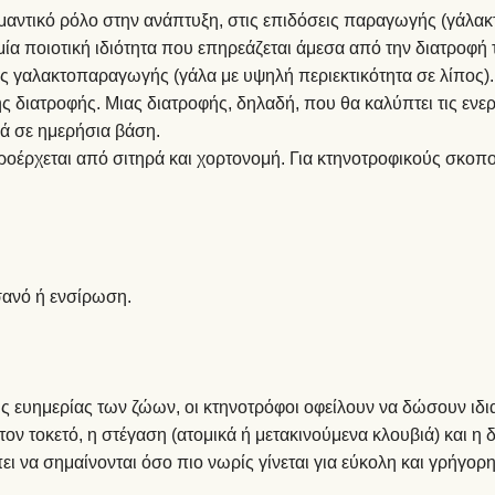
μαντικό ρόλο στην ανάπτυξη, στις επιδόσεις παραγωγής (γάλακτ
μία ποιοτική ιδιότητα που επηρεάζεται άμεσα από την διατροφή
 γαλακτοπαραγωγής (γάλα με υψηλή περιεκτικότητα σε λίπος). 
ς διατροφής. Μιας διατροφής, δηλαδή, που θα καλύπτει τις ενε
κά σε ημερήσια βάση.
οέρχεται από σιτηρά και χορτονομή. Για κτηνοτροφικούς σκοπ
 σανό ή ενσίρωση.
ης ευημερίας των ζώων, οι κτηνοτρόφοι οφείλουν να δώσουν ιδ
ν τοκετό, η στέγαση (ατομικά ή μετακινούμενα κλουβιά) και η 
ι να σημαίνονται όσο πιο νωρίς γίνεται για εύκολη και γρήγο