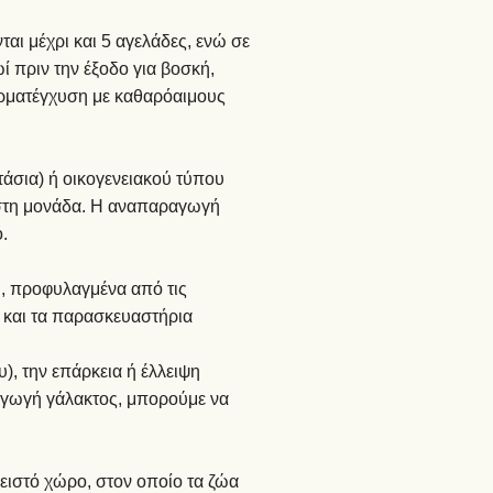
ι μέχρι και 5 αγελάδες, ενώ σε
ί πριν την έξοδο για βοσκή,
ερματέγχυση με καθαρόαιμους
τάσια) ή οικογενειακού τύπου
ς στη μονάδα. Η αναπαραγωγή
.
ι, προφυλαγμένα από τις
ς και τα παρασκευαστήρια
), την επάρκεια ή έλλειψη
αγωγή γάλακτος, μπορούμε να
ειστό χώρο, στον οποίο τα ζώα