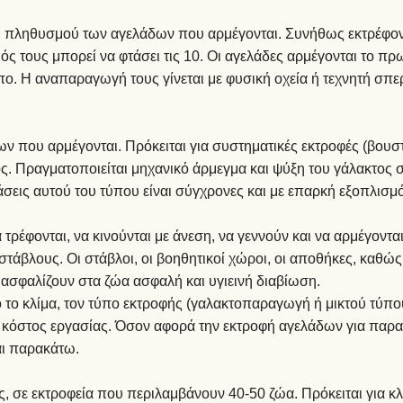
ού πληθυσμού των αγελάδων που αρμέγονται. Συνήθως εκτρέφοντα
ός τους μπορεί να φτάσει τις 10. Οι αγελάδες αρμέγονται το πρω
πο. Η αναπαραγωγή τους γίνεται με φυσική οχεία ή τεχνητή σπ
ων που αρμέγονται. Πρόκειται για συστηματικές εκτροφές (βουσ
κτος. Πραγματοποιείται μηχανικό άρμεγμα και ψύξη του γάλακτο
άσεις αυτού του τύπου είναι σύγχρονες και με επαρκή εξοπλισμό
τρέφονται, να κινούνται με άνεση, να γεννούν και να αρμέγοντα
στάβλους. Οι στάβλοι, οι βοηθητικοί χώροι, οι αποθήκες, καθώ
ιασφαλίζουν στα ζώα ασφαλή και υγιεινή διαβίωση.
το κλίμα, τον τύπο εκτροφής (γαλακτοπαραγωγή ή μικτού τύπου
ο κόστος εργασίας. Όσον αφορά την εκτροφή αγελάδων για παρ
αι παρακάτω.
, σε εκτροφεία που περιλαμβάνουν 40-50 ζώα. Πρόκειται για κλ