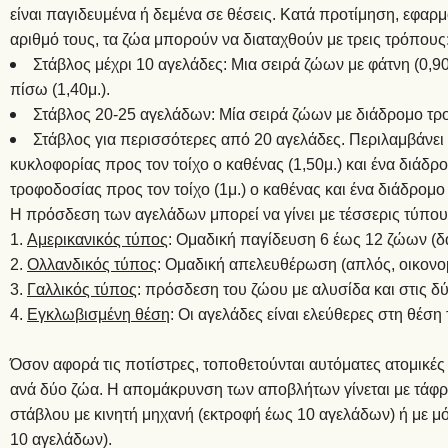
είναι παγιδευμένα ή δεμένα σε θέσεις. Κατά προτίμηση, εφαρμό
αριθμό τους, τα ζώα μπορούν να διαταχθούν με τρεις τρόπους
Στάβλος μέχρι 10 αγελάδες: Μια σειρά ζώων με φάτνη (0,
πίσω (1,40μ.).
Στάβλος 20-25 αγελάδων: Μία σειρά ζώων με διάδρομο τροφ
Στάβλος για περισσότερες από 20 αγελάδες. Περιλαμβάνει
κυκλοφορίας προς τον τοίχο ο καθένας (1,50μ.) και ένα διάδρ
τροφοδοσίας προς τον τοίχο (1μ.) ο καθένας και ένα διάδρομο 
Η πρόσδεση των αγελάδων μπορεί να γίνει με τέσσερις τύπου
Αμερικανικός τύπος
: Ομαδική παγίδευση 6 έως 12 ζώων (
Ολλανδικός τύπος
: Ομαδική απελευθέρωση (απλός, οικον
Γαλλικός τύπος
: πρόσδεση του ζώου με αλυσίδα και στις δ
Εγκλωβισμένη θέση
: Οι αγελάδες είναι ελεύθερες στη θέ
Όσον αφορά τις ποτίστρες, τοποθετούνται αυτόματες ατομικές
ανά δύο ζώα. Η απομάκρυνση των αποβλήτων γίνεται με τάφρο 
στάβλου με κινητή μηχανή (εκτροφή έως 10 αγελάδων) ή με
10 αγελάδων).