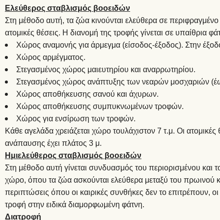
Ελεύθερος σταβλισμός βοοειδών
Στη μέθοδο αυτή, τα ζώα κινούνται ελεύθερα σε περιφραγμέν
ατομικές θέσεις. Η διανομή της τροφής γίνεται σε υπαίθρια φ
Χώρος αναμονής για άρμεγμα (είσοδος-έξοδος). Στην έξο
Χώρος αρμέγματος.
Στεγασμένος χώρος μαιευτηρίου και αναρρωτηρίου.
Στεγασμένος χώρος ανάπτυξης των νεαρών μοσχαριών (έ
Χώρος αποθήκευσης σανού και άχυρων.
Χώρος αποθήκευσης συμπυκνωμένων τροφών.
Χώρος για ενσίρωση των τροφών.
Κάθε αγελάδα χρειάζεται χώρο τουλάχιστον 7 τ.μ. Οι ατομικέ
ανάπαυσης έχει πλάτος 3 μ.
Ημιελεύθερος σταβλισμός βοοειδών
Στη μέθοδο αυτή γίνεται συνδυασμός του περιορισμένου και 
χώρο, όπου τα ζώα ασκούνται ελεύθερα μεταξύ του πρωινού κα
περιπτώσεις όπου οι καιρικές συνθήκες δεν το επιτρέπουν, οι
τροφή στην ειδικά διαμορφωμένη φάτνη.
Διατροφή