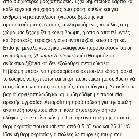
από συχνότερες βροχοπτώσεις. Έχει δημητριακό καρπό και
καλλιεργείται για χρήση ως ζωοτροφή, καθώς και για
ανθρώπινη κατανάλωση (νιφάδες βρώμης και
αρτοσκευάσματα). Από τις καλλιεργούμενες ποικιλίες στη
χώρα μας ξεχωρίζει η κοινή βρώμη, η οποία απαιτεί υγρές
και δροσερές περιοχές για να αναπτυχθεί ικανοποιητικά.
Επίσης, μεγάλο γεωργικό ενδιαφέρον παρουσιάζουν και οι
αγριοβρώμες (
A
.
fatua
,
A
.
sterilis
) διότι θεωρούνται
ανθεκτικά ζιζάνια και δεν εξολοθρεύονται εύκολα.
Η βρώμη μπορεί να προσαρμοστεί σε ποικίλα εδάφη, αρκεί
το έδαφος να έχει έστω και μικρή περιεκτικότητα σε θρεπτικά
στοιχεία και να υπάρχει επαρκής αποστράγγιση. Αποδίδει σε
βαριά, αργιλοπηλώδη και αμμώδη εδάφη με παρουσία
αρκετής υγρασίας. Απαραίτητη προϋπόθεση για την ομαλή
ανάπτυξη του φυτού είναι η καλή αποστράγγιση του
εδάφους και να είναι γόνιμο. Για την ανάπτυξη της απαιτεί
ο
ο
θερμοκρασία που κυμαίνεται από 0-5
C έως και 25-31
C.
Ιδανική θερμοκρασία για πολλές λειτουργίες του φυτού