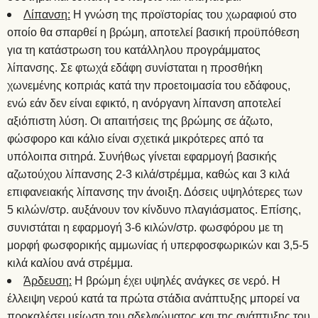
Λίπανση:
Η γνώση της προϊστορίας του χωραφιού στο
οποίο θα σπαρθεί η βρώμη, αποτελεί βασική προϋπόθεση
για τη κατάστρωση του κατάλληλου προγράμματος
λίπανσης. Σε φτωχά εδάφη συνίσταται η προσθήκη
χωνεμένης κοπριάς κατά την προετοιμασία του εδάφους,
ενώ εάν δεν είναι εφικτό, η ανόργανη λίπανση αποτελεί
αξιόπιστη λύση. Οι απαιτήσεις της βρώμης σε άζωτο,
φώσφορο και κάλιο είναι σχετικά μικρότερες από τα
υπόλοιπα σιτηρά. Συνήθως γίνεται εφαρμογή βασικής
αζωτούχου λίπανσης 2-3 κιλά/στρέμμα, καθώς και 3 κιλά
επιφανειακής λίπανσης την άνοιξη. Δόσεις υψηλότερες των
5 κιλών/στρ. αυξάνουν τον κίνδυνο πλαγιάσματος. Επίσης,
συνιστάται η εφαρμογή 3-6 κιλών/στρ. φωσφόρου με τη
μορφή φωσφορικής αμμωνίας ή υπερφοσφωρικών και 3,5-5
κιλά καλίου ανά στρέμμα.
Άρδευση:
Η βρώμη έχει υψηλές ανάγκες σε νερό. Η
έλλειψη νερού κατά τα πρώτα στάδια ανάπτυξης μπορεί να
προκαλέσει μείωση του αδελφώματος και της ανάπτυξης του