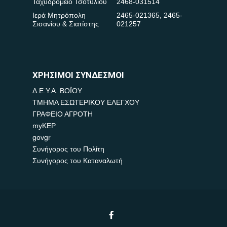
Ταχυδρομείο Τσοτυλίου
2468-031514
Ιερά Μητρόπολη
2465-021365
,
2465-
Σισανίου & Σιατίστης
021257
ΧΡΗΣΙΜΟΙ ΣΥΝΔΕΣΜΟΙ
Δ.Ε.Υ.Α. ΒΟΪΟΥ
ΤΜΗΜΑ ΕΣΩΤΕΡΙΚΟΥ ΕΛΕΓΧΟΥ
ΓΡΑΦΕΙΟ ΑΓΡΟΤΗ
myKEP
govgr
Συνήγορος του Πολίτη
Συνήγορος του Καταναλωτή