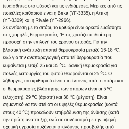
(ευαίσθητες στο ψύχος) και τις ενδιάμεσες. Μερικές από τις
ποικιλίες κριθαριού είναι η Beka (ΥΓ-3335), η Αττική
(ΥΓ-3309) και η Rivale (ΥΓ-2966).
Σε αντίθεση με το σιτάρι, το κριθάρι είναι αρκετά ευαίσθητο
στις χαμηλές θερμοκρασίες. Έτσι, χρειάζεται ιδιαίτερη
προσοχή στην επιλογή του χρόνου σποράς. Για την
ο
βλαστική ανάπτυξη απαιτεί θερμοκρασία μεταξύ 16-18
C,
ενώ για την αναπαραγωγική απαιτεί θερμοκρασία που
ο
κυμαίνεται μεταξύ 25 και 35
C. Ιδανική θερμοκρασία για
ο
πολλές λειτουργίες του φυτού θεωρούνται οι 25
C. Ο
λήθαργος του κριθαριού είναι πιο έντονος από το σιτάρι και
ο
οι θερμοκρασίες βλάστησης των σπόρων είναι οι 5
C
ο
ο
(ελάχιστη), 29
C (άριστη) και 38
C (μέγιστη). Είναι
σημαντικό να τονιστεί ότι οι υψηλές θερμοκρασίες (κοντά
ο
στους 40
C) προκαλούν επιβράδυνση της άνθισης (κατά
την πρώτη ανάπτυξη), ενώ σε συνδυασμό με την υψηλή
σχετική υγρασία αυξάνεται ο κίνδυνος προσβολής από