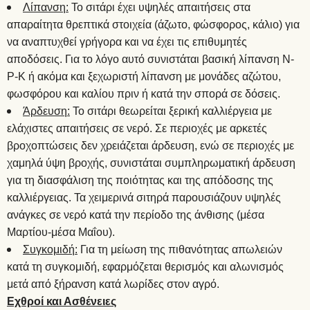
Λίπανση:
Το σιτάρι έχει υψηλές απαιτήσεις στα
απαραίτητα θρεπτικά στοιχεία (άζωτο, φώσφορος, κάλιο) για
να αναπτυχθεί γρήγορα και να έχει τις επιθυμητές
αποδόσεις. Για το λόγο αυτό συνιστάται βασική λίπανση Ν-
P-K ή ακόμα και ξεχωριστή λίπανση με μονάδες αζώτου,
φωσφόρου και καλίου πριν ή κατά την σπορά σε δόσεις.
Άρδευση:
Το σιτάρι θεωρείται ξερική καλλιέργεια με
ελάχιστες απαιτήσεις σε νερό. Σε περιοχές με αρκετές
βροχοπτώσεις δεν χρειάζεται άρδευση, ενώ σε περιοχές με
χαμηλά ύψη βροχής, συνιστάται συμπληρωματική άρδευση
για τη διασφάλιση της ποιότητας και της απόδοσης της
καλλιέργειας. Τα χειμερινά σιτηρά παρουσιάζουν υψηλές
ανάγκες σε νερό κατά την περίοδο της άνθισης (μέσα
Μαρτίου-μέσα Μαΐου).
Συγκομιδή:
Για τη μείωση της πιθανότητας απωλειών
κατά τη συγκομιδή, εφαρμόζεται θερισμός και αλωνισμός
μετά από ξήρανση κατά λωρίδες στον αγρό.
Εχθροί και Ασθένειες