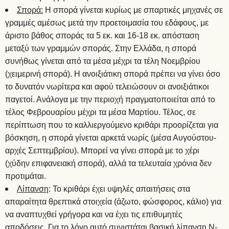
Σπορά:
Η σπορά γίνεται κυρίως με σπαρτικές μηχανές σε
γραμμές αμέσως μετά την προετοιμασία του εδάφους, με
άριστο βάθος σποράς τα 5 εκ. και 16-18 εκ. απόσταση
μεταξύ των γραμμών σποράς. Στην Ελλάδα, η σπορά
συνήθως γίνεται από τα μέσα μέχρι τα τέλη Νοεμβρίου
(χειμερινή σπορά). Η ανοιξιάτικη σπορά πρέπει να γίνει όσο
το δυνατόν νωρίτερα και αφού τελειώσουν οι ανοιξιάτικοι
παγετοί. Ανάλογα με την περιοχή πραγματοποιείται από το
τέλος Φεβρουαρίου μέχρι τα μέσα Μαρτίου. Τέλος, σε
περίπτωση που το καλλιεργούμενο κριθάρι προορίζεται για
βόσκηση, η σπορά γίνεται αρκετά νωρίς (μέσα Αυγούστου-
αρχές Σεπτεμβρίου). Μπορεί να γίνει σπορά με το χέρι
(χύδην επιφανειακή σπορά), αλλά τα τελευταία χρόνια δεν
προτιμάται.
Λίπανση
: Το κριθάρι έχει υψηλές απαιτήσεις στα
απαραίτητα θρεπτικά στοιχεία (άζωτο, φώσφορος, κάλιο) για
να αναπτυχθεί γρήγορα και να έχει τις επιθυμητές
αποδόσεις. Για το λόγο αυτό συνιστάται βασική λίπανση Ν-