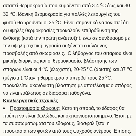
ο
απαιτεί θερμοκρασία που κυμαίνεται από 3-4
C έως και 30-
ο
32
C. Ιδανική θερμοκρασία για πολλές λειτουργίες του
ο
φυτού θεωρούνται οι 25
C. Είναι σημαντικό να τονιστεί ότι
οι υψηλές θερμοκρασίες προκαλούν επιβράδυνση της
άνθισης (κατά την πρώτη ανάπτυξη), ενώ σε συνδυασμό με
την υψηλή σχετική υγρασία αυξάνεται ο κίνδυνος
προσβολής από σκωριάσεις. Ο λήθαργος του σιταριού είναι
μικρής διάρκειας και οι θερμοκρασίες βλάστησης των
ο
ο
ο
σπόρων είναι οι 4
C (ελάχιστη), 20-25
C (άριστη) και 37
C
ο
(μέγιστη). Όταν η θερμοκρασία υπερβεί τους 25
C,
προκαλείται ακανόνιστη βλάστηση με αποτέλεσμα ο σπόρος
να είναι ευάλωτος σε διάφορα παθογόνα.
Καλλιεργητικές τεχνικές
Προετοιμασία εδάφους:
Κατά τη σπορά, το έδαφος θα
πρέπει να είναι βωλώδες και όχι κονιορτοποιημένο. Έτσι, με
τα συσσωματώματα του εδάφους, διασφαλίζεται η
προστασία των φυτών από τους ψυχρούς ανέμους. Επίσης,