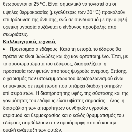
ο
θεωρούνται οι 25
C. Είναι σημαντικό να τονιστεί ότι οι
ο
υψηλές θερμοκρασίες (μεγαλύτερες των 30
C) προκαλούν
επιβράδυνση της άνθισης, ενώ σε συνδυασμό με την υψηλή
σχετική υγρασία αυξάνεται ο κίνδυνος προσβολής από
σκωριάσεις.
Καλλιεργητικές τεχνικές
Προετοιμασία εδάφους:
Κατά τη σπορά, το έδαφος θα
πρέπει να είναι βωλώδες και όχι κονιορτοποιημένο. Έτσι, με
τα συσσωματώματα του εδάφους, διασφαλίζεται η
προστασία των φυτών από τους ψυχρούς ανέμους. Επίσης,
ο χειρισμός των υπολειμμάτων του θεριζοαλωνισμού είναι
σημαντικός σε περίπτωση που υπάρχει διαδοχή σιτηρών
επί σειρά ετών. Η διατήρηση της υφής, της σύστασης και της
γονιμότητας του εδάφους είναι υψίστης σημασίας. Τέλος, η
διασφάλιση των απαραίτητων συνθηκών υγρασίας,
αερισμού και θερμοκρασίας και ο καλός θρυμματισμός του
εδάφους συμβάλλουν στην ομοιόμορφη σπορά και την
ομαλή ανάπτυξη των φυτών.