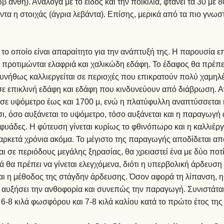
άνθη). Ανάλογα με το είδος και την ποικιλία, φτάνει τα 30 με 
τα η στοιχάς (άγρια λεβάντα). Επίσης, μερικά από τα πιο γνωστά
, το οποίο είναι απαραίτητο για την ανάπτυξή της. Η παρουσία 
υτό προτιμώνται ελαφριά και χαλικώδη εδάφη. Το έδαφος θα πρέπ
 Συνήθως καλλιεργείται σε περιοχές που επικρατούν πολύ χαμηλ
 σε επικλινή εδάφη και εδάφη που κινδυνεύουν από διάβρωση. Αν
ι σε υψόμετρο έως και 1700 μ, ενώ η πλατύφυλλη αναπτύσσεται 
ι, όσο αυξάνεται το υψόμετρο, τόσο αυξάνεται και η παραγωγή α
άδες. Η φύτευση γίνεται κυρίως το φθινόπωρο και η καλλιέργε
αρκετά χρόνια ακόμα. Το μέγιστο της παραγωγής αποδίδεται από 
 και σε περιόδους μεγάλης ξηρασίας, θα χρειαστεί ένα με δύο πο
ά θα πρέπει να γίνεται ελεγχόμενα, διότι η υπερβολική άρδευσ
ι η μέθοδος της στάγδην άρδευσης. Όσον αφορά τη λίπανση, η 
α αυξήσει την ανθοφορία και συνεπώς την παραγωγή. Συνιστάται 
6-8 κιλά φωσφόρου και 7-8 κιλά καλίου κατά το πρώτο έτος της 