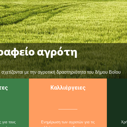
ραφείο αγρότη
σχετίζονται με την αγροτική δραστηριότητα του δήμου Βοΐου
τες
Καλλιέργειες
 για τους
Ενημέρωση των αγροτών για τις
Χρή