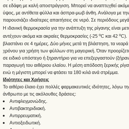
σε εδάφη με καλή αποστράγγιση. Μπορεί να αναπτυχθεί ακόμα κ
ύψος, με αντίθετα φύλλα και άσπρα-μωβ άνθη. Ανάλογα με την 
παρουσιάζει ιδιαίτερες απαιτήσεις σε νερό. Σε περιόδους μεγά
Η ιδανική θερμοκρασία για την ανάπτυξη της ρίγανης είναι με
ο
ο
αντέχουν ακόμα και ακραίες θερμοκρασίες (-25
C και 42
C).
βλαστάνει σε 4 ημέρες. Δύο μήνες μετά τη βλάστηση, τα νεαρά
χρόνου για χρήση των φύλλων στη μαγειρική. Όταν προορίζετα
σε ειδικό υπόστεγο ή ξηραντήριο για να επεξεργαστούν (ξήραν
παραγωγή του αιθέριου ελαίου. Η μέση απόδοση ξερικής ρίγαν
ενώ η μέγιστη μπορεί να φτάσει τα 180 κιλά ανά στρέμμα.
Ιδιότητες και Χρήσεις
Το αιθέριο έλαιο έχει πολλές φαρμακευτικές ιδιότητες, λόγω τ
άνθρωπο με τις ακόλουθες δράσεις:
Αντιφλεγμονώδης.
Αντιβακτηριδιακή.
Αντιρρευματική.
Αντιοξειδωτική.