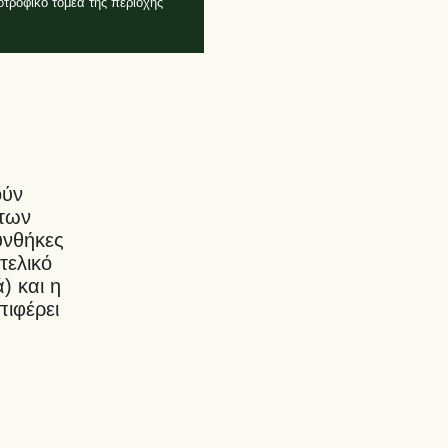
οτροφικό τομέα της περιοχής
ούν
των
υνθήκες
τελικό
) και η
πιφέρει