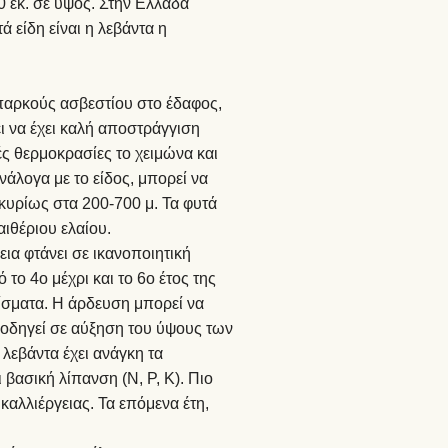
80 εκ. σε ύψος. Στην Ελλάδα
 είδη είναι η λεβάντα η
επαρκούς ασβεστίου στο έδαφος,
ει να έχει καλή αποστράγγιση
ές θερμοκρασίες το χειμώνα και
άλογα με το είδος, μπορεί να
κυρίως στα 200-700 μ. Τα φυτά
ιθέριου ελαίου.
ια φτάνει σε ικανοποιητική
το 4ο μέχρι και το 6ο έτος της
τίσματα. Η άρδευση μπορεί να
η οδηγεί σε αύξηση του ύψους των
λεβάντα έχει ανάγκη τα
βασική λίπανση (Ν, P, K). Πιο
καλλιέργειας. Τα επόμενα έτη,