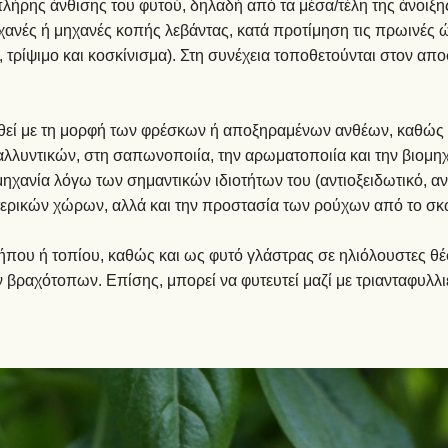
λήρης άνθισης του φυτού, δηλαδή από τα μέσα/τέλη της άνοιξης
ηχανές ή μηχανές κοπής λεβάντας, κατά προτίμηση τις πρωινές ώ
, τρίψιμο και κοσκίνισμα). Στη συνέχεια τοποθετούνται στον 
θεί με τη μορφή των φρέσκων ή αποξηραμένων ανθέων, καθώς κ
α καλλυντικών, στη σαπωνοποιία, την αρωματοποιία και την βιομ
ηχανία λόγω των σημαντικών ιδιοτήτων του (αντιοξειδωτικό, αν
ωτερικών χώρων, αλλά και την προστασία των ρούχων από το σ
κήπου ή τοπίου, καθώς και ως φυτό γλάστρας σε ηλιόλουστες θέσ
ραχότοπων. Επίσης, μπορεί να φυτευτεί μαζί με τριανταφυλλιέ