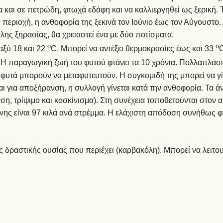
αι σε πετρώδη, φτωχά εδάφη και να καλλιεργηθεί ως ξερική. Το
περιοχή, η ανθοφορία της ξεκινά τον Ιούνιο έως τον Αύγουστο. 
λης ξηρασίας, θα χρειαστεί ένα με δύο ποτίσματα.
ο
ο
ταξύ 18 και 22
C. Μπορεί να αντέξει θερμοκρασίες έως και 33
C
 Η παραγωγική ζωή του φυτού φτάνει τα 10 χρόνια. Πολλαπλασι
 φυτά μπορούν να μεταφυτευτούν. Η συγκομιδή της μπορεί να γίν
ι για αποξήρανση, η συλλογή γίνεται κατά την ανθοφορία. Τα ά
ση, τρίψιμο και κοσκίνισμα). Στη συνέχεια τοποθετούνται στον
ης είναι 97 κιλά ανά στρέμμα. Η ελάχιστη απόδοση συνήθως φτ
ης δραστικής ουσίας που περιέχει (καρβακόλη). Μπορεί να λειτου