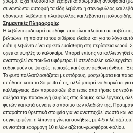
χρώμα. Έχει πλούσια και εξαιρετικά αρωματική ανθοφορία (μωβ 
συναντώνται αυτοφυή τα είδη λεβάντα η στενόφυλλος και λεβάν
οδοντωτή, λεβάντα η πλατύφυλλος και λεβάντα η πολυσχιδής.
Σημαντικές Πληροφορίες
Η λεβάντα ευδοκιμεί σε εδάφη που είναι πλούσια σε ασβέστιο
βελτιώνει τη ποιότητα του αιθέριου ελαίου και για το λόγο α
διότι η λεβάντα είναι αρκετά ευαίσθητη στη περίσσεια νερού.
σχετικά υψηλές το καλοκαίρι. Μπορεί επίσης να καλλιεργηθεί
αναπτυχθεί σε ποικίλα υψόμετρα. Η στενόφυλλη καλλιεργείτα
ευδοκιμούν σε ψυχρές περιοχές και έχουν άφθονη άνθιση. Έτσ
Το φυτό πολλαπλασιάζεται με σπόρους, μοσχεύματα και παραφυ
απόδοση κατά το 3ο με 4ο έτος, αλλά μπορεί να διαρκέσει για 
καλλιέργειας. Δεν παρουσιάζει ιδιαίτερες απαιτήσεις σε νερό
αυξήσει την παραγωγή (κυρίως στις ώριμες καλλιέργειες), αλλ
φυτών και κατά συνέπεια σπάσιμο των κλαδιών της. Προτιμάτα
απαραίτητα θρεπτικά στοιχεία για να αναπτυχθεί σωστά και ν
συγκεκριμένα, η λίπανση γίνεται συνήθως με 4-5 κιλά αζώτου, 
συνιστάται εφαρμογή 10 κιλών αζώτου-φωσφόρου-καλίου.