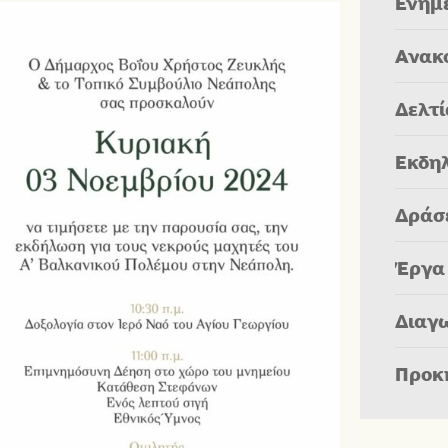
Ενημ
Ανακ
Δελτ
Εκδη
Δράσ
Έργα
Διαγ
Προκ