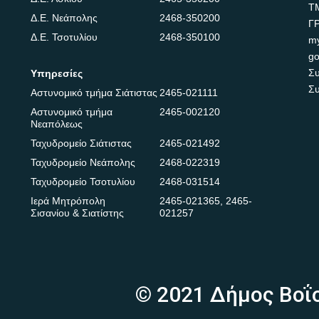
Τ
Δ.Ε. Νεάπολης
2468-350200
Γ
Δ.Ε. Τσοτυλίου
2468-350100
m
go
Συ
Υπηρεσίες
Συ
Αστυνομικό τμήμα Σιάτιστας
2465-021111
Αστυνομικό τμήμα
2465-002120
Νεαπόλεως
Ταχυδρομείο Σιάτιστας
2465-021492
Ταχυδρομείο Νεάπολης
2468-022319
Ταχυδρομείο Τσοτυλίου
2468-031514
Ιερά Μητρόπολη
2465-021365
,
2465-
Σισανίου & Σιατίστης
021257
© 2021 Δήμος Βοΐ