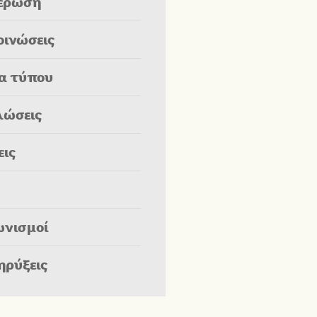
έρωση
οινώσεις
ία τύπου
λώσεις
εις
ωνισμοί
ηρύξεις