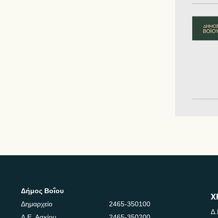
Δήμος Βοΐου
Χ
Δημαρχείο
2465-350100
Δ.
Δ.Ε. Ασκίου
2465-350200