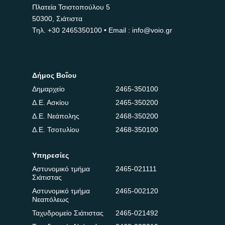
Πλατεία Τσιστοπούλου 5
50300, Σιάτιστα
Τηλ.
+30 2465350100
• Email : info@voio.gr
Δήμος Βοΐου
Δημαρχείο
2465-350100
Δ.Ε. Ασκίου
2465-350200
Δ.Ε. Νεάπολης
2468-350200
Δ.Ε. Τσοτυλίου
2468-350100
Υπηρεσίες
Αστυνομικό τμήμα
2465-021111
Σιάτιστας
Αστυνομικό τμήμα
2465-002120
Νεαπόλεως
Ταχυδρομείο Σιάτιστας
2465-021492