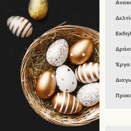
Ανακ
Δελτ
Εκδη
Δράσ
Έργα
Διαγ
Προκ