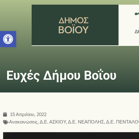
Ανοίξτε τη γραμμή εργαλείων
Δ
Ευχές Δήμου Βοΐου
15 Απριλίου, 2022
Ανακοινώσεις
,
Δ.Ε. ΑΣΚΙΟΥ
,
Δ.Ε. ΝΕΑΠΟΛΗΣ
,
Δ.Ε. ΠΕΝΤΑΛ