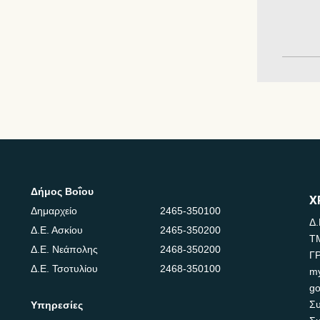
Δήμος Βοΐου
Χ
Δημαρχείο
2465-350100
Δ.
Δ.Ε. Ασκίου
2465-350200
Τ
Δ.Ε. Νεάπολης
2468-350200
Γ
Δ.Ε. Τσοτυλίου
2468-350100
m
go
Συ
Υπηρεσίες