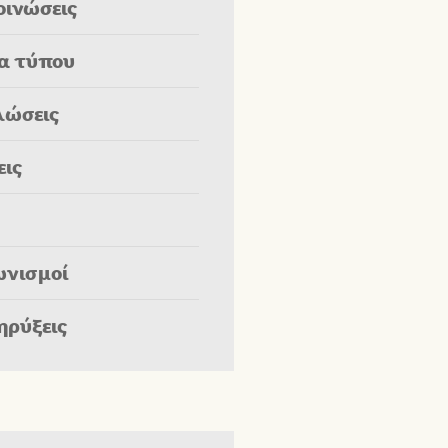
οινώσεις
ία τύπου
λώσεις
εις
ωνισμοί
ηρύξεις