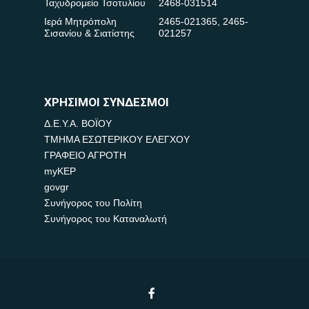
Ταχυδρομείο Τσοτυλίου
2468-031514
Ιερά Μητρόπολη
2465-021365
,
2465-
Σισανίου & Σιατίστης
021257
ΧΡΗΣΙΜΟΙ ΣΥΝΔΕΣΜΟΙ
Δ.Ε.Υ.Α. ΒΟΪΟΥ
ΤΜΗΜΑ ΕΣΩΤΕΡΙΚΟΥ ΕΛΕΓΧΟΥ
ΓΡΑΦΕΙΟ ΑΓΡΟΤΗ
myKEP
govgr
Συνήγορος του Πολίτη
Συνήγορος του Καταναλωτή