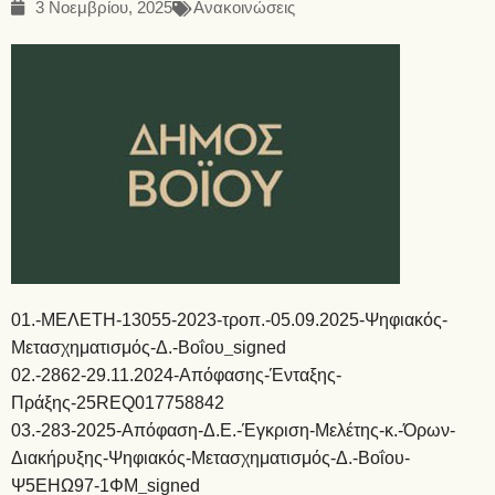
3 Νοεμβρίου, 2025
Ανακοινώσεις
01.-ΜΕΛΕΤΗ-13055-2023-τροπ.-05.09.2025-Ψηφιακός-
Μετασχηματισμός-Δ.-Βοΐου_signed
02.-2862-29.11.2024-Απόφασης-Ένταξης-
Πράξης-25REQ017758842
03.-283-2025-Απόφαση-Δ.Ε.-Έγκριση-Μελέτης-κ.-Όρων-
Διακήρυξης-Ψηφιακός-Μετασχηματισμός-Δ.-Βοΐου-
Ψ5ΕΗΩ97-1ΦΜ_signed