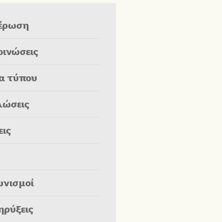
έρωση
οινώσεις
ία τύπου
λώσεις
εις
ωνισμοί
ηρύξεις