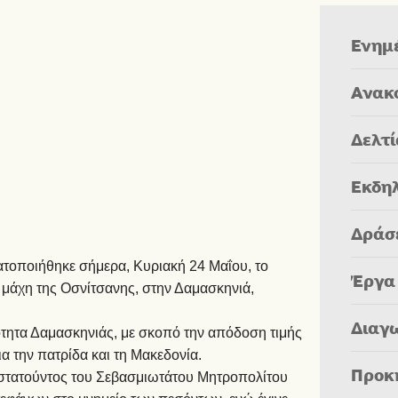
Ενημ
Ανακ
Δελτ
Εκδη
Δράσ
ατοποιήθηκε σήμερα, Κυριακή 24 Μαΐου, το
Έργα
άχη της Οσνίτσανης, στην Δαμασκηνιά,
Διαγ
τητα Δαμασκηνιάς, με σκοπό την απόδοση τιμής
 την πατρίδα και τη Μακεδονία.
Προκ
ροστατούντος του Σεβασμιωτάτου Μητροπολίτου