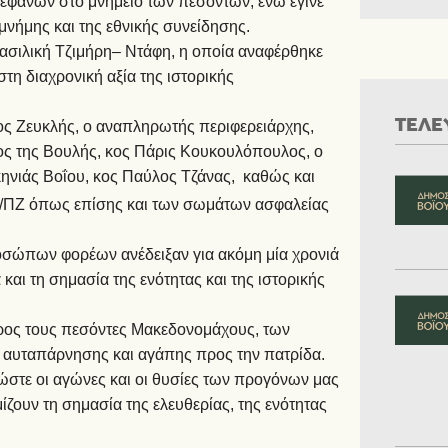
στεφάνων στο μνημείο των πεσόντων, ενώ έγινε
μνήμης και της εθνικής συνείδησης.
Βασιλική Τζιμήρη– Ντάφη, η οποία αναφέρθηκε
τη διαχρονική αξία της ιστορικής
ΤΕΛΕ
ς Ζευκλής, ο αναπληρωτής περιφερειάρχης,
ρος της Βουλής, κος Πάρις Κουκουλόπουλος, ο
ηνιάς Βοΐου, κος Παύλος Τζάνας, καθώς και
/ΠΖ όπως επίσης και των σωμάτων ασφαλείας
ς.
οσώπων φορέων ανέδειξαν για ακόμη μία χρονιά
αι τη σημασία της ενότητας και της ιστορικής
προς τους πεσόντες Μακεδονομάχους, των
, αυταπάρνησης και αγάπης προς την πατρίδα.
ώστε οι αγώνες και οι θυσίες των προγόνων μας
ίζουν τη σημασία της ελευθερίας, της ενότητας