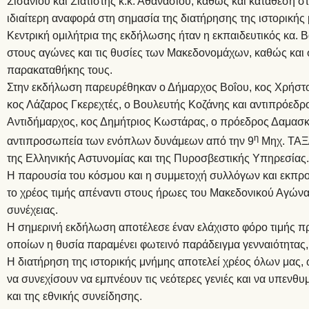
Σισανίου και Σιατίστης κ.κ. Αθανασίου, καθώς και κατάθεση 
ιδιαίτερη αναφορά στη σημασία της διατήρησης της ιστορικής 
Κεντρική ομιλήτρια της εκδήλωσης ήταν η εκπαιδευτικός κα. 
στους αγώνες και τις θυσίες των Μακεδονομάχων, καθώς και σ
παρακαταθήκης τους.
Στην εκδήλωση παρευρέθηκαν ο Δήμαρχος Βοΐου, κος Χρήστο
κος Λάζαρος Γκερεχτές, ο Βουλευτής Κοζάνης και αντιπρόεδ
Αντιδήμαρχος, κος Δημήτριος Κωστάρας, ο πρόεδρος Δαμασκ
η
αντιπροσωπεία των ενόπλων δυνάμεων από την 9
Μηχ. ΤΑΞ
της Ελληνικής Αστυνομίας και της Πυροσβεστικής Υπηρεσία
Η παρουσία του κόσμου και η συμμετοχή συλλόγων και εκπρ
το χρέος τιμής απέναντι στους ήρωες του Μακεδονικού Αγώνα κ
συνέχειας.
Η σημερινή εκδήλωση αποτέλεσε έναν ελάχιστο φόρο τιμής 
οποίων η θυσία παραμένει φωτεινό παράδειγμα γενναιότητας
Η διατήρηση της ιστορικής μνήμης αποτελεί χρέος όλων μας, 
να συνεχίσουν να εμπνέουν τις νεότερες γενιές και να υπενθυμ
και της εθνικής συνείδησης.