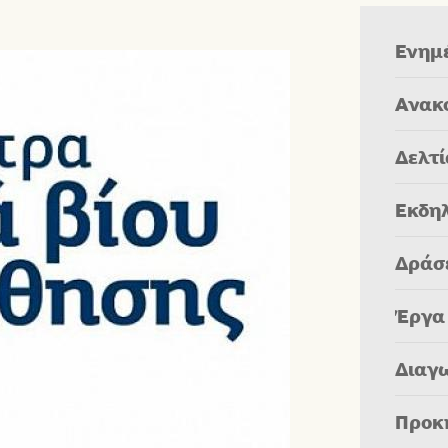
Ενημ
Ανακ
Δελτ
Εκδη
Δράσ
Έργα
Διαγ
Προκ