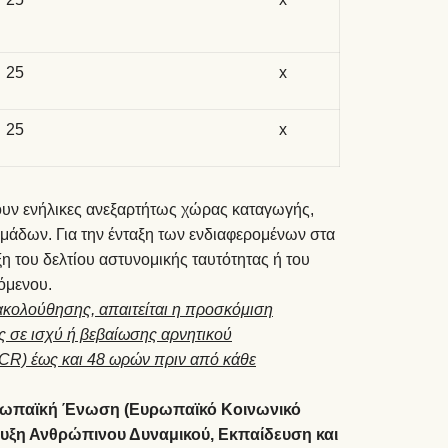
25
x
25
x
ν ενήλικες ανεξαρτήτως χώρας καταγωγής,
μάδων. Για την ένταξη των ενδιαφερομένων στα
η του δελτίου αστυνομικής ταυτότητας ή του
όμενου.
ακολούθησης, απαιτείται η προσκόμιση
 σε ισχύ ή βεβαίωσης αρνητικού
PCR) έως και 48 ωρών πριν από κάθε
Ευρωπαϊκή Ένωση (Ευρωπαϊκό Κοινωνικό
υξη Ανθρώπινου Δυναμικού, Εκπαίδευση και