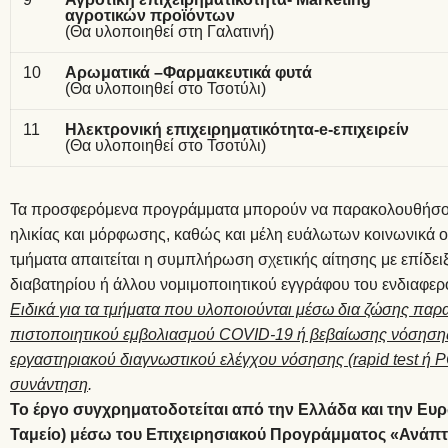
αγροτικών προϊόντων
(Θα υλοποιηθεί στη Γαλατινή)
10
Αρωματικά –Φαρμακευτικά φυτά
(Θα υλοποιηθεί στο Τσοτύλι)
11
Ηλεκτρονική επιχειρηματικότητα-
e
-επιχειρείν
(Θα υλοποιηθεί στο Τσοτύλι)
Τα προσφερόμενα προγράμματα μπορούν να παρακολουθήσου
ηλικίας και μόρφωσης, καθώς και μέλη ευάλωτων κοινωνικά ο
τμήματα απαιτείται η συμπλήρωση σχετικής αίτησης με επίδειξ
διαβατηρίου ή άλλου νομιμοποιητικού εγγράφου του ενδιαφερ
Ειδικά για τα τμήματα που υλοποιούνται μέσω δια ζώσης παρ
πιστοποιητικού εμβολιασμού COVID-19 ή βεβαίωσης νόσησης
εργαστηριακού διαγνωστικού ελέγχου νόσησης (rapid test ή 
συνάντηση
.
Το έργο συγχρηματοδοτείται από την Ελλάδα και την 
Ταμείο) μέσω του Επιχειρησιακού Προγράμματος «Ανάπτ