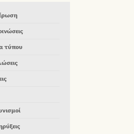
έρωση
οινώσεις
ία τύπου
λώσεις
εις
ωνισμοί
ηρύξεις