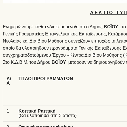
Δ Ε Λ Τ Ι Ο Τ Υ 
Ενημερώνουμε κάθε ενδιαφερόμενο/η ότι ο Δήμος
B
ΟΪΟΥ
, το
Γενικής Γραμματείας Επαγγελματικής Εκπαίδευσης, Κατάρτιση
Νεολαίας και Διά Βίου Μάθησης συνεχίζουν επιτυχώς τη λειτ
οποίο θα υλοποιηθούν προγράμματα Γενικής Εκπαίδευσης Εν
συγχρηματοδοτούμενου Έργου «Κέντρα Διά Βίου Μάθησης (Κ
Στο Κ.Δ.Β.Μ. του Δήμου
B
ΟΪΟΥ
μπορούν να δημιουργηθούν τ
Α/
ΤΙΤΛΟΙ ΠΡΟΓΡΑΜΜΑΤΩΝ
Α
1
Κοπτική Ραπτική
(Θα υλοποιηθεί στη Σιάτιστα)