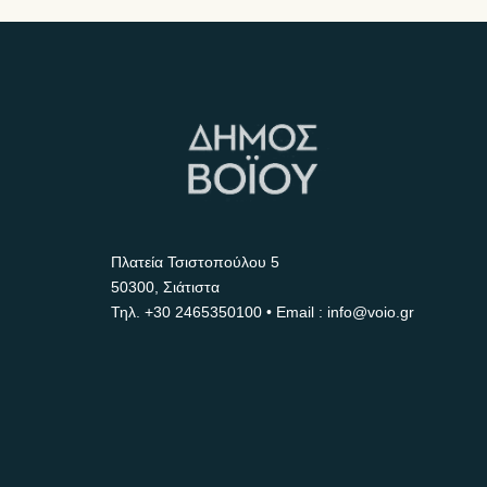
Πλατεία Τσιστοπούλου 5
50300, Σιάτιστα
Τηλ.
+30 2465350100
• Email : info@voio.gr