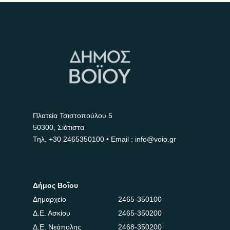
Πλατεία Τσιστοπούλου 5
50300, Σιάτιστα
Τηλ.
+30 2465350100
• Email : info@voio.gr
Δήμος Βοΐου
Δημαρχείο
2465-350100
Δ.Ε. Ασκίου
2465-350200
Δ.Ε. Νεάπολης
2468-350200