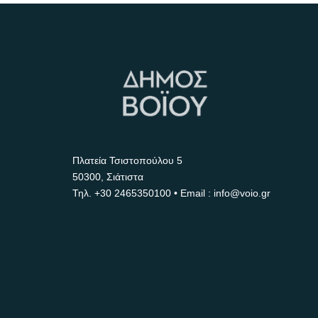
Πλατεία Τσιστοπούλου 5
50300, Σιάτιστα
Τηλ.
+30 2465350100
• Email : info@voio.gr