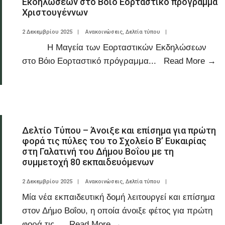
Εκδηλώσεων στο Βόιο Εορταστικό πρόγραμμα
Χριστουγέννων
2 Δεκεμβρίου 2025
|
Ανακοινώσεις
,
Δελτία τύπου
|
Η Μαγεία των Εορταστικών Εκδηλώσεων
στο Βόιο Εορταστικό πρόγραμμα
...
Read More
→
Δελτίο Τύπου – Άνοιξε και επίσημα για πρώτη
φορά τις πύλες του το Σχολείο Β’ Ευκαιρίας
στη Γαλατινή του Δήμου Βοΐου με τη
συμμετοχή 80 εκπαιδευόμενων
2 Δεκεμβρίου 2025
|
Ανακοινώσεις
,
Δελτία τύπου
|
Μία νέα εκπαιδευτική δομή λειτουργεί και επίσημα
στον Δήμο Βοΐου, η οποία άνοιξε φέτος για πρώτη
φορά τις
...
Read More
→