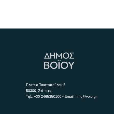
Πλατεία Τσιστοπούλου 5
50300, Σιάτιστα
Τηλ.
+30 2465350100
• Email : info@voio.gr