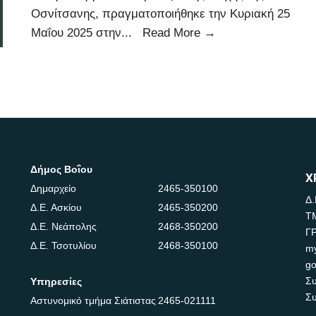
Οσνίτσανης, πραγματοποιήθηκε την Κυριακή 25
Μαΐου 2025 στην
...
Read More
→
Δήμος Βοΐου
Χ
Δημαρχείο
2465-350100
Δ.
Δ.Ε. Ασκίου
2465-350200
Τ
Δ.Ε. Νεάπολης
2468-350200
Γ
Δ.Ε. Τσοτυλίου
2468-350100
m
go
Συ
Υπηρεσίες
Συ
Αστυνομικό τμήμα Σιάτιστας
2465-021111