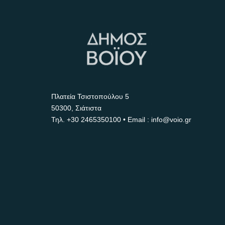
Πλατεία Τσιστοπούλου 5
50300, Σιάτιστα
Τηλ.
+30 2465350100
• Email : info@voio.gr