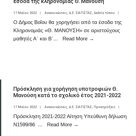
έσοδα της κληρονομιάς Θ. Μανούση
17 Μαΐου 2022
|
Ανακοινώσεις
,
Δ.Ε. ΣΙΑΤΙΣΤΑΣ
,
Δελτία τύπου
|
Ο Δήμος Βοΐου θα χορηγήσει από τα έσοδα της
Κληρονομιάς «Θ. ΜΑΝΟΥΣΗ» σε αριστούχους
μαθητές Α΄ και Β΄
...
Read More
→
Πρόσκληση για χορήγηση υποτροφιών Θ.
Μανούση κατά το σχολικό έτος 2021-2022
17 Μαΐου 2022
|
Ανακοινώσεις
,
Δ.Ε. ΣΙΑΤΙΣΤΑΣ
,
Προκηρύξεις
|
Πρόσκληση 2021-2022 Αίτηση Υπεύθυνη δήλωση
N1599/86
...
Read More
→