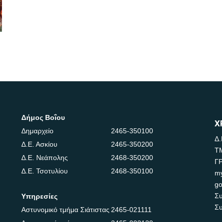
Δήμος Βοΐου
Χ
Δημαρχείο
2465-350100
Δ.
Δ.Ε. Ασκίου
2465-350200
Τ
Δ.Ε. Νεάπολης
2468-350200
Γ
Δ.Ε. Τσοτυλίου
2468-350100
m
go
Συ
Υπηρεσίες
Συ
Αστυνομικό τμήμα Σιάτιστας
2465-021111