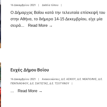
16 Δεκεμβρίου 2021
|
Δελτία τύπου
|
Ο Δήμαρχος Βοΐου κατά την τελευταία επίσκεψή του
στην Αθήνα, το διήμερο 14-15 Δεκεμβρίου, είχε μία
σειρά
...
Read More
→
Ευχές Δήμου Βοΐου
16 Δεκεμβρίου 2021
|
Ανακοινώσεις
,
Δ.Ε. ΑΣΚΙΟΥ
,
Δ.Ε. ΝΕΑΠΟΛΗΣ
,
Δ.Ε.
ΠΕΝΤΑΛΟΦΟΥ
,
Δ.Ε. ΣΙΑΤΙΣΤΑΣ
,
Δ.Ε. ΤΣΟΤΥΛΙΟΥ
|
...
Read More
→