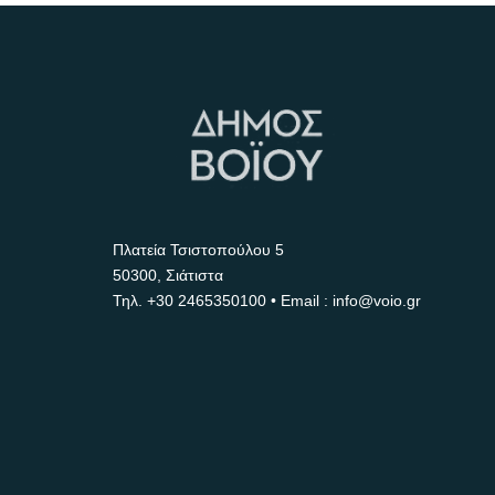
Πλατεία Τσιστοπούλου 5
50300, Σιάτιστα
Τηλ.
+30 2465350100
• Email : info@voio.gr