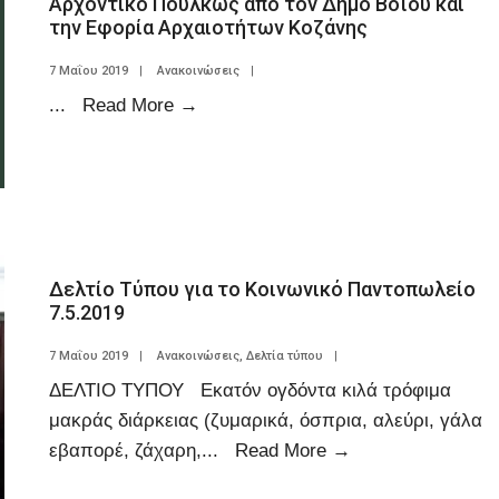
Αρχοντικο Πούλκως από τον Δήμο Βοϊου και
την Εφορία Αρχαιοτήτων Κοζάνης
7 Μαΐου 2019
|
Ανακοινώσεις
|
...
Read More
→
Δελτίο Τύπου για το Κοινωνικό Παντοπωλείο
7.5.2019
7 Μαΐου 2019
|
Ανακοινώσεις
,
Δελτία τύπου
|
ΔΕΛΤΙΟ ΤΥΠΟΥ Εκατόν ογδόντα κιλά τρόφιμα
μακράς διάρκειας (ζυμαρικά, όσπρια, αλεύρι, γάλα
εβαπορέ, ζάχαρη,
...
Read More
→