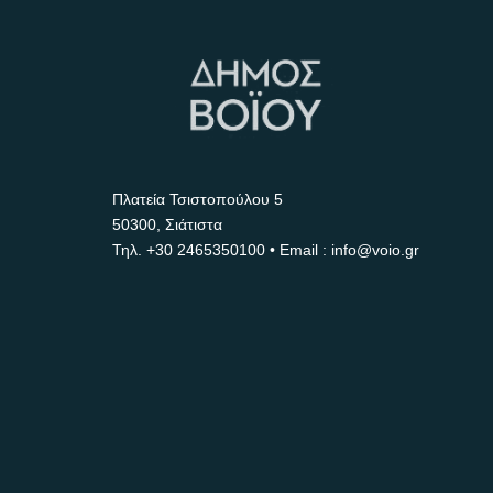
Πλατεία Τσιστοπούλου 5
50300, Σιάτιστα
Τηλ.
+30 2465350100
• Email : info@voio.gr