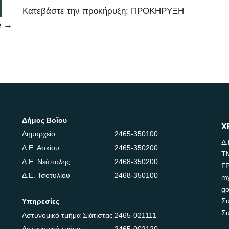
Κατεβάστε την προκήρυξη: ΠΡΟΚΗΡΥΞΗ
e
→
Δήμος Βοΐου
Χ
Δημαρχείο
2465-350100
Δ.
Δ.Ε. Ασκίου
2465-350200
Τ
Δ.Ε. Νεάπολης
2468-350200
Γ
Δ.Ε. Τσοτυλίου
2468-350100
m
go
Συ
Υπηρεσίες
Συ
Αστυνομικό τμήμα Σιάτιστας
2465-021111