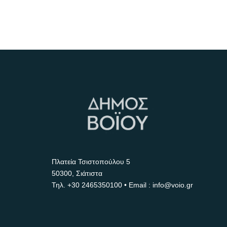
Πλατεία Τσιστοπούλου 5
50300, Σιάτιστα
Τηλ.
+30 2465350100
• Email : info@voio.gr