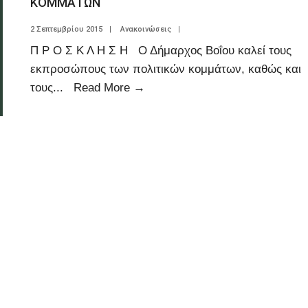
ΚΟΜΜΑΤΩΝ
2 Σεπτεμβρίου 2015
|
Ανακοινώσεις
|
Π Ρ Ο Σ Κ Λ Η Σ Η Ο Δήμαρχος Βοΐου καλεί τους
εκπροσώπους των πολιτικών κομμάτων, καθώς και
τους
...
Read More
→