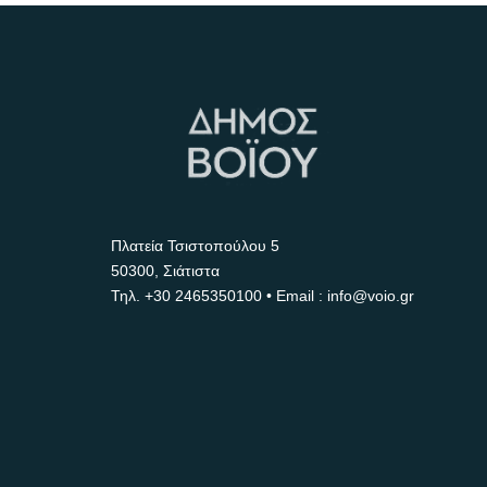
Πλατεία Τσιστοπούλου 5
50300, Σιάτιστα
Τηλ.
+30 2465350100
• Email : info@voio.gr