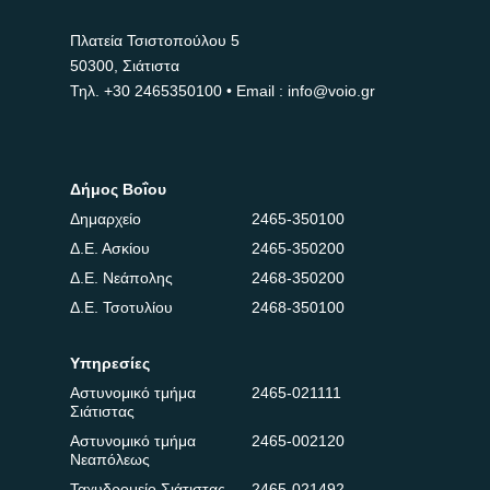
Πλατεία Τσιστοπούλου 5
50300, Σιάτιστα
Τηλ.
+30 2465350100
• Email : info@voio.gr
Δήμος Βοΐου
Δημαρχείο
2465-350100
Δ.Ε. Ασκίου
2465-350200
Δ.Ε. Νεάπολης
2468-350200
Δ.Ε. Τσοτυλίου
2468-350100
Υπηρεσίες
Αστυνομικό τμήμα
2465-021111
Σιάτιστας
Αστυνομικό τμήμα
2465-002120
Νεαπόλεως
Ταχυδρομείο Σιάτιστας
2465-021492