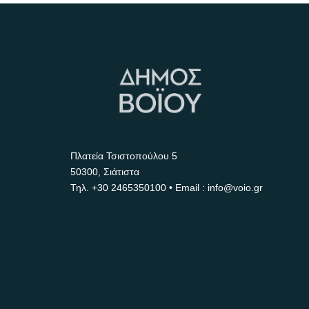
Πλατεία Τσιστοπούλου 5
50300, Σιάτιστα
Τηλ.
+30 2465350100
• Email : info@voio.gr