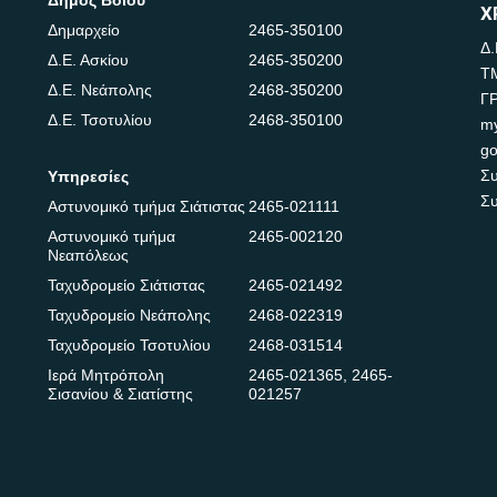
Δήμος Βοΐου
Χ
Δημαρχείο
2465-350100
Δ.
Δ.Ε. Ασκίου
2465-350200
Τ
Δ.Ε. Νεάπολης
2468-350200
Γ
Δ.Ε. Τσοτυλίου
2468-350100
m
go
Συ
Υπηρεσίες
Συ
Αστυνομικό τμήμα Σιάτιστας
2465-021111
Αστυνομικό τμήμα
2465-002120
Νεαπόλεως
Ταχυδρομείο Σιάτιστας
2465-021492
Ταχυδρομείο Νεάπολης
2468-022319
Ταχυδρομείο Τσοτυλίου
2468-031514
Ιερά Μητρόπολη
2465-021365
,
2465-
Σισανίου & Σιατίστης
021257