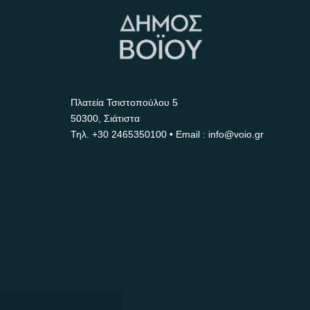
Πλατεία Τσιστοπούλου 5
50300, Σιάτιστα
Τηλ.
+30 2465350100
• Email : info@voio.gr