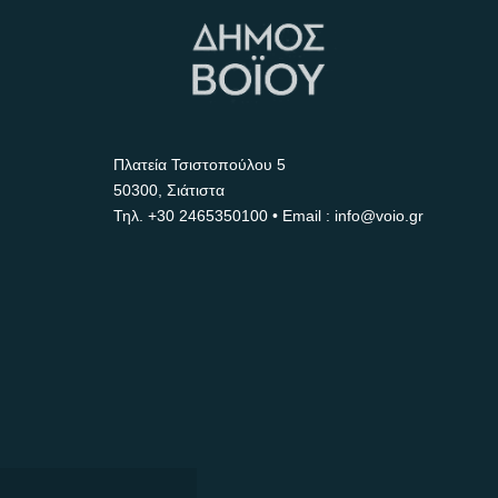
Πλατεία Τσιστοπούλου 5
50300, Σιάτιστα
Τηλ.
+30 2465350100
• Email : info@voio.gr