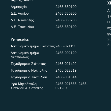
Δήμος Βοΐου
Χ
Δημαρχείο
2465-350100
Δ.
Δ.Ε. Ασκίου
2465-350200
Τ
Δ.Ε. Νεάπολης
2468-350200
Γ
Δ.Ε. Τσοτυλίου
2468-350100
m
go
Συ
Υπηρεσίες
Συ
Αστυνομικό τμήμα Σιάτιστας
2465-021111
Αστυνομικό τμήμα
2465-002120
Νεαπόλεως
Ταχυδρομείο Σιάτιστας
2465-021492
Ταχυδρομείο Νεάπολης
2468-022319
Ταχυδρομείο Τσοτυλίου
2468-031514
Ιερά Μητρόπολη
2465-021365
,
2465-
Σισανίου & Σιατίστης
021257